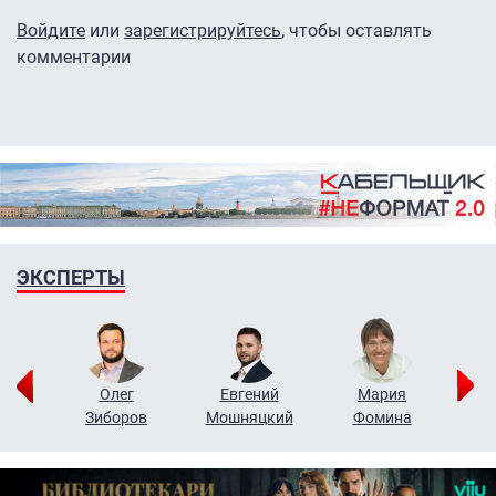
Войдите
или
зарегистрируйтесь
, чтобы оставлять
комментарии
ЭКСПЕРТЫ
рий
Олег
Евгений
Мария
н
Зиборов
Мошняцкий
Фомина