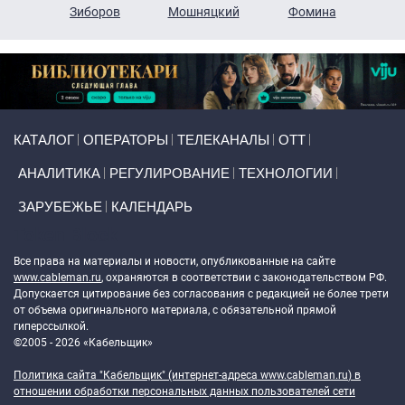
н
Зиборов
Мошняцкий
Фомина
Primary links
КАТАЛОГ
ОПЕРАТОРЫ
ТЕЛЕКАНАЛЫ
ОТТ
АНАЛИТИКА
РЕГУЛИРОВАНИЕ
ТЕХНОЛОГИИ
ЗАРУБЕЖЬЕ
КАЛЕНДАРЬ
Token Block
Все права на материалы и новости, опубликованные на сайте
www.cableman.ru
, охраняются в соответствии с законодательством РФ.
Допускается цитирование без согласования с редакцией не более трети
от объема оригинального материала, с обязательной прямой
гиперссылкой.
©2005 - 2026 «Кабельщик»
Политика сайта "Кабельщик" (интернет-адреса
www.cableman.ru
) в
отношении обработки персональных данных пользователей сети