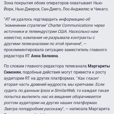
Зона покрытия обоих операторов охватывает Нью-
Йорк, Нью-Джерси, Сан-Диего, Лос-Анджелес и Чикаго.
"
RT не удалось подтвердить информацию об
"изменении стратегии" Charter Communications через
источники в телеиндустрии США. Насколько нам
известно, компания не разрывала контракты с
другими телеканалами по этой причине
", —
прокомментировала ситуацию заместитель главного
редактора RT
Анна Белкина
.
По словам главного редактора телеканала
Маргариты
Симонян
, подобные действия могут привести к росту
аудитории RT на других платформах. "
Как гласит
вторая часть древней мудрости, мы крепчаем. Если
судить по данным Ipsos и SimilarWeb, то каждая такая
попытка выпилить нас из вещания оборачивается
ростом аудитории на других наших платформах.
Завтра поподробнее расскажу
", — написала Маргарита