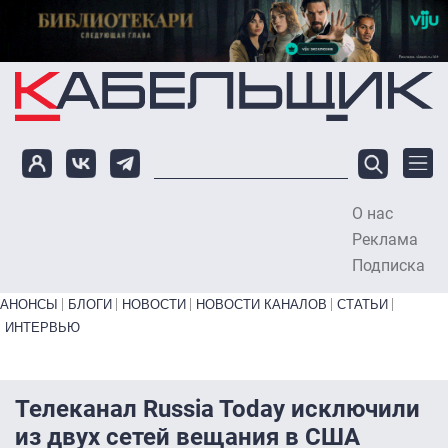
Перейти к основному содержанию
О нас
To
Реклама
Подписка
Primary links bottom
АНОНСЫ
БЛОГИ
НОВОСТИ
НОВОСТИ КАНАЛОВ
СТАТЬИ
ИНТЕРВЬЮ
Телеканал Russia Today исключили
из двух сетей вещания в США