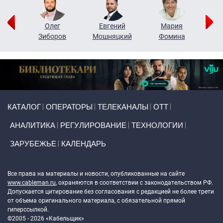
рий
Олег
Евгений
Мария
н
Зиборов
Мошняцкий
Фомина
Primary links
КАТАЛОГ
ОПЕРАТОРЫ
ТЕЛЕКАНАЛЫ
ОТТ
АНАЛИТИКА
РЕГУЛИРОВАНИЕ
ТЕХНОЛОГИИ
ЗАРУБЕЖЬЕ
КАЛЕНДАРЬ
Token Block
Все права на материалы и новости, опубликованные на сайте
www.cableman.ru
, охраняются в соответствии с законодательством РФ.
Допускается цитирование без согласования с редакцией не более трети
от объема оригинального материала, с обязательной прямой
гиперссылкой.
©2005 - 2026 «Кабельщик»