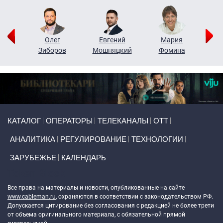
рий
Олег
Евгений
Мария
н
Зиборов
Мошняцкий
Фомина
Primary links
КАТАЛОГ
ОПЕРАТОРЫ
ТЕЛЕКАНАЛЫ
ОТТ
АНАЛИТИКА
РЕГУЛИРОВАНИЕ
ТЕХНОЛОГИИ
ЗАРУБЕЖЬЕ
КАЛЕНДАРЬ
Token Block
Все права на материалы и новости, опубликованные на сайте
www.cableman.ru
, охраняются в соответствии с законодательством РФ.
Допускается цитирование без согласования с редакцией не более трети
от объема оригинального материала, с обязательной прямой