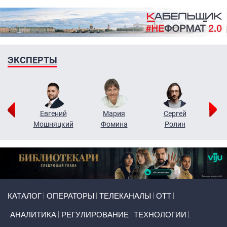
ЭКСПЕРТЫ
ор
Евгений
Мария
Сергей
Н
ко
Мошняцкий
Фомина
Ролин
Primary links
КАТАЛОГ
ОПЕРАТОРЫ
ТЕЛЕКАНАЛЫ
ОТТ
АНАЛИТИКА
РЕГУЛИРОВАНИЕ
ТЕХНОЛОГИИ