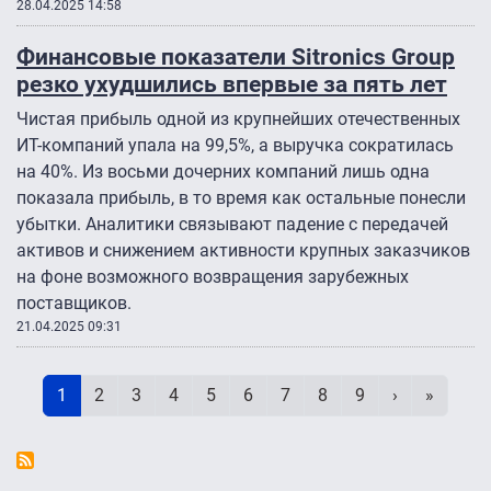
28.04.2025 14:58
Финансовые показатели Sitronics Group
резко ухудшились впервые за пять лет
Чистая прибыль одной из крупнейших отечественных
ИТ-компаний упала на 99,5%, а выручка сократилась
на 40%. Из восьми дочерних компаний лишь одна
показала прибыль, в то время как остальные понесли
убытки. Аналитики связывают падение с передачей
активов и снижением активности крупных заказчиков
на фоне возможного возвращения зарубежных
поставщиков.
21.04.2025 09:31
Нумерация страниц
Текущая страница
Page
Page
Page
Page
Page
Page
Page
Page
Следующая 
Последн
1
2
3
4
5
6
7
8
9
›
»