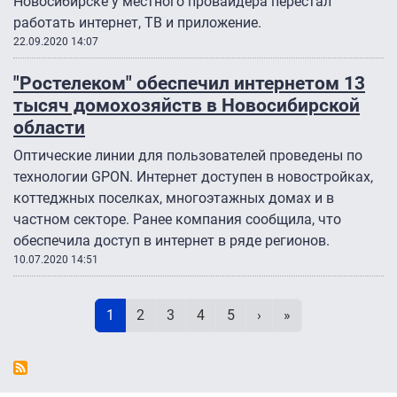
Новосибирске у местного провайдера перестал
работать интернет, ТВ и приложение.
22.09.2020 14:07
"Ростелеком" обеспечил интернетом 13
тысяч домохозяйств в Новосибирской
области
Оптические линии для пользователей проведены по
технологии GPON. Интернет доступен в новостройках,
коттеджных поселках, многоэтажных домах и в
частном секторе. Ранее компания сообщила, что
обеспечила доступ в интернет в ряде регионов.
10.07.2020 14:51
Нумерация страниц
Текущая страница
Page
Page
Page
Page
Следующая страниц
Последняя стра
1
2
3
4
5
›
»