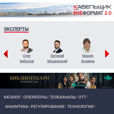
ЭКСПЕРТЫ
рий
Олег
Евгений
Мария
н
Зиборов
Мошняцкий
Фомина
Primary links
КАТАЛОГ
ОПЕРАТОРЫ
ТЕЛЕКАНАЛЫ
ОТТ
АНАЛИТИКА
РЕГУЛИРОВАНИЕ
ТЕХНОЛОГИИ