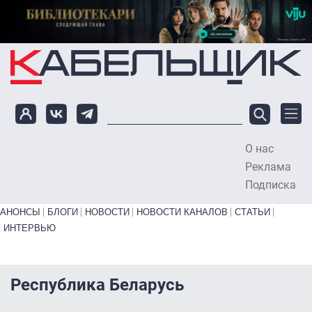
Перейти к основному содержанию
О нас
To
Реклама
Подписка
Primary links bottom
АНОНСЫ
БЛОГИ
НОВОСТИ
НОВОСТИ КАНАЛОВ
СТАТЬИ
ИНТЕРВЬЮ
Республика Беларусь