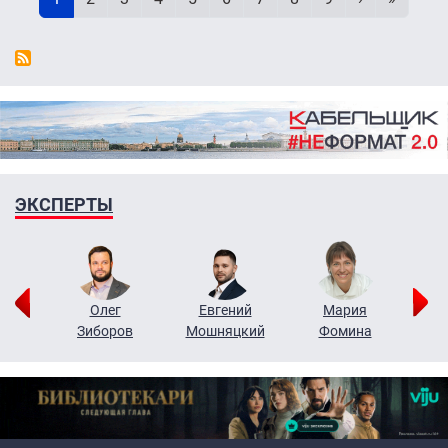
ЭКСПЕРТЫ
рий
Олег
Евгений
Мария
н
Зиборов
Мошняцкий
Фомина