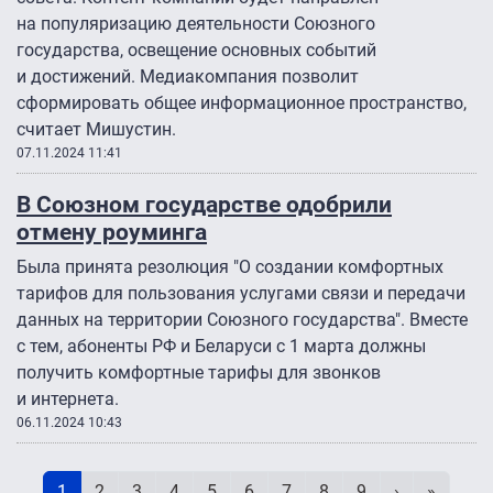
на популяризацию деятельности Союзного
государства, освещение основных событий
и достижений. Медиакомпания позволит
сформировать общее информационное пространство,
считает Мишустин.
07.11.2024 11:41
В Союзном государстве одобрили
отмену роуминга
Была принята резолюция "О создании комфортных
тарифов для пользования услугами связи и передачи
данных на территории Союзного государства". Вместе
с тем, абоненты РФ и Беларуси с 1 марта должны
получить комфортные тарифы для звонков
и интернета.
06.11.2024 10:43
Нумерация страниц
Текущая страница
Page
Page
Page
Page
Page
Page
Page
Page
Следующая 
Последн
1
2
3
4
5
6
7
8
9
›
»