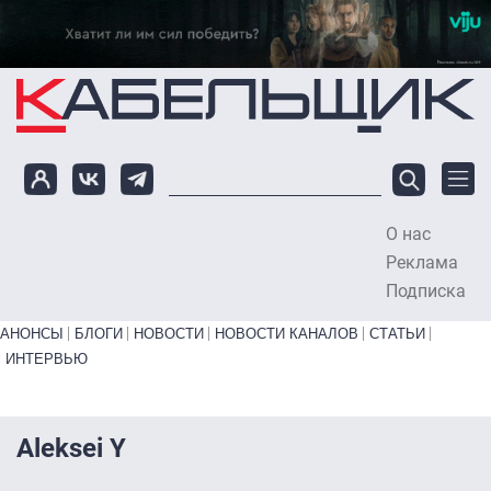
Перейти к основному содержанию
О нас
To
Реклама
Подписка
Primary links bottom
АНОНСЫ
БЛОГИ
НОВОСТИ
НОВОСТИ КАНАЛОВ
СТАТЬИ
ИНТЕРВЬЮ
Aleksei Y