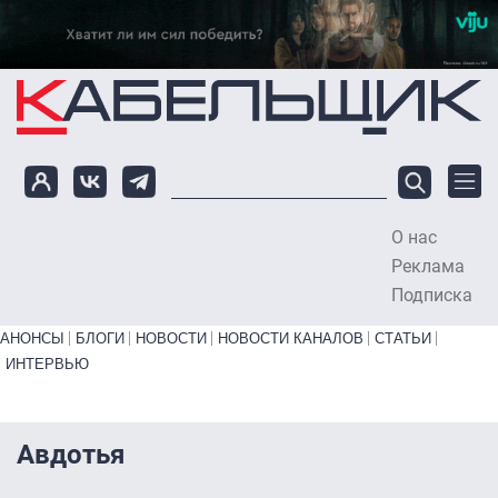
Перейти к основному содержанию
О нас
To
Реклама
Подписка
Primary links bottom
АНОНСЫ
БЛОГИ
НОВОСТИ
НОВОСТИ КАНАЛОВ
СТАТЬИ
ИНТЕРВЬЮ
Авдотья