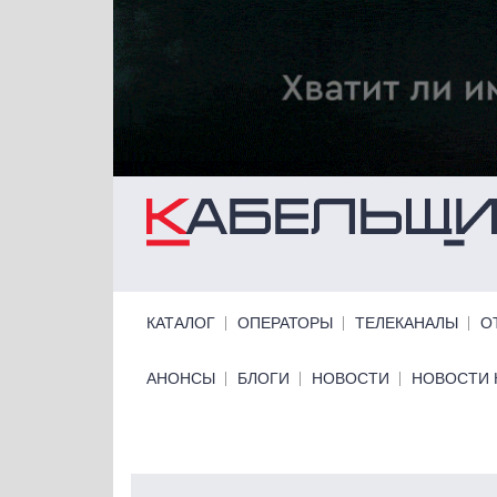
Перейти к основному содержанию
Primary links
КАТАЛОГ
ОПЕРАТОРЫ
ТЕЛЕКАНАЛЫ
О
Primary links bottom
АНОНСЫ
БЛОГИ
НОВОСТИ
НОВОСТИ 