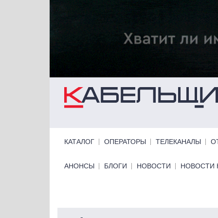
Перейти к основному содержанию
Primary links
КАТАЛОГ
ОПЕРАТОРЫ
ТЕЛЕКАНАЛЫ
О
Primary links bottom
АНОНСЫ
БЛОГИ
НОВОСТИ
НОВОСТИ 