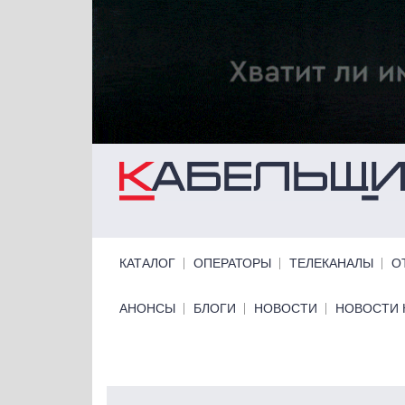
Перейти к основному содержанию
Primary links
КАТАЛОГ
ОПЕРАТОРЫ
ТЕЛЕКАНАЛЫ
О
Primary links bottom
АНОНСЫ
БЛОГИ
НОВОСТИ
НОВОСТИ 