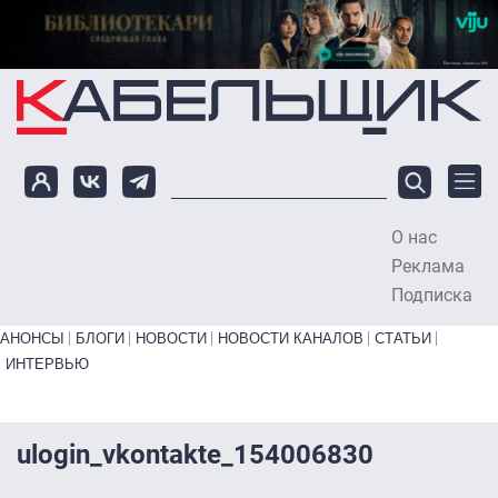
Перейти к основному содержанию
О нас
To
Реклама
Подписка
Primary links bottom
АНОНСЫ
БЛОГИ
НОВОСТИ
НОВОСТИ КАНАЛОВ
СТАТЬИ
ИНТЕРВЬЮ
ulogin_vkontakte_154006830