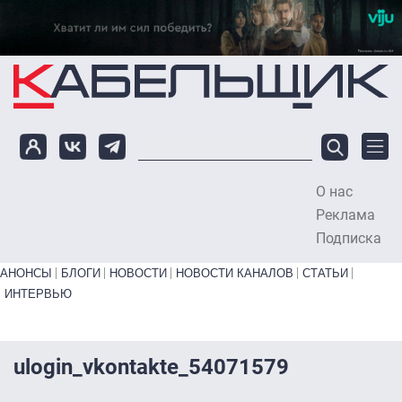
Перейти к основному содержанию
О нас
To
Реклама
Подписка
Primary links bottom
АНОНСЫ
БЛОГИ
НОВОСТИ
НОВОСТИ КАНАЛОВ
СТАТЬИ
ИНТЕРВЬЮ
ulogin_vkontakte_54071579