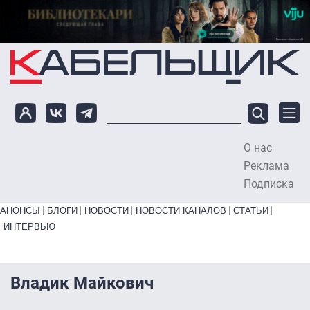
Перейти к основному содержанию
О нас
To
Реклама
Подписка
Primary links bottom
АНОНСЫ
БЛОГИ
НОВОСТИ
НОВОСТИ КАНАЛОВ
СТАТЬИ
ИНТЕРВЬЮ
Владик Майкович