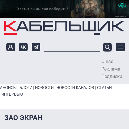
Перейти к основному содержанию
О нас
To
Реклама
Подписка
Primary links bottom
АНОНСЫ
БЛОГИ
НОВОСТИ
НОВОСТИ КАНАЛОВ
СТАТЬИ
ИНТЕРВЬЮ
ЗАО ЭКРАН