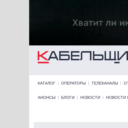
Перейти к основному содержанию
Primary links
КАТАЛОГ
ОПЕРАТОРЫ
ТЕЛЕКАНАЛЫ
О
Primary links bottom
АНОНСЫ
БЛОГИ
НОВОСТИ
НОВОСТИ 