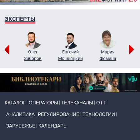
ЭКСПЕРТЫ
рий
Олег
Евгений
Мария
н
Зиборов
Мошняцкий
Фомина
Primary links
КАТАЛОГ
ОПЕРАТОРЫ
ТЕЛЕКАНАЛЫ
ОТТ
АНАЛИТИКА
РЕГУЛИРОВАНИЕ
ТЕХНОЛОГИИ
ЗАРУБЕЖЬЕ
КАЛЕНДАРЬ
Token Block