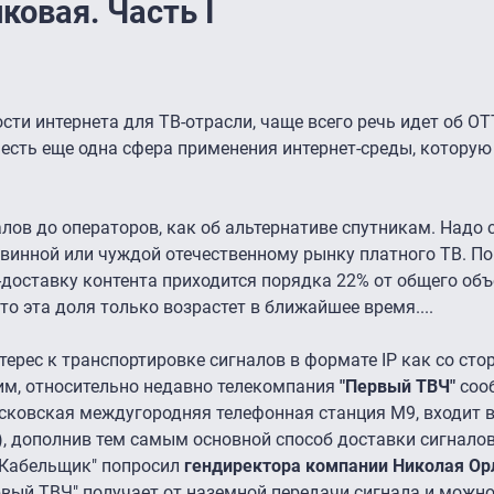
ковая. Часть I
сти интернета для ТВ-отрасли, чаще всего речь идет об OT
есть еще одна сфера применения интернет-среды, которую
алов до операторов, как об альтернативе спутникам. Надо с
овинной или чуждой отечественному рынку платного ТВ. П
P-доставку контента приходится порядка 22% от общего об
то эта доля только возрастет в ближайшее время....
ерес к транспортировке сигналов в формате IP как со сто
тим, относительно недавно телекомпания
"Первый ТВЧ"
соо
сковская междугородняя телефонная станция М9, входит в
), дополнив тем самым основной способ доставки сигнало
 "Кабельщик" попросил
гендиректора компании Николая Ор
вый ТВЧ" получает от наземной передачи сигнала и можно