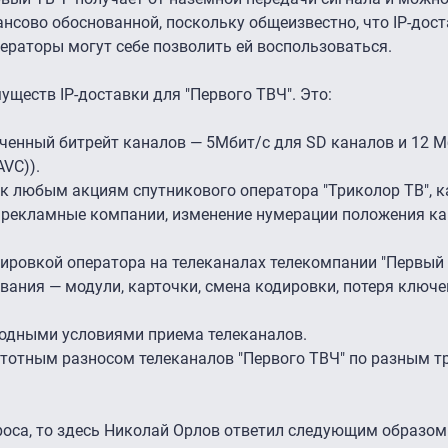
нсово обоснованной, поскольку общеизвестно, что IP-дос
ператоры могут себе позволить ей воспользоваться.
ществ IP-доставки для "Первого ТВЧ". Это:
ченный битрейт каналов — 5Мбит/c для SD каналов и 12 М
VC)).
 любым акциям спутникового оператора "Триколор ТВ", ка
рекламные компании, изменение нумерации положения ка
дировкой оператора на телеканалах телекомпании "Первый
вания — модули, карточки, смена кодировки, потеря ключе
годными условиями приема телеканалов.
стотным разносом телеканалов "Первого ТВЧ" по разным 
оса, то здесь Николай Орлов ответил следующим образом: 