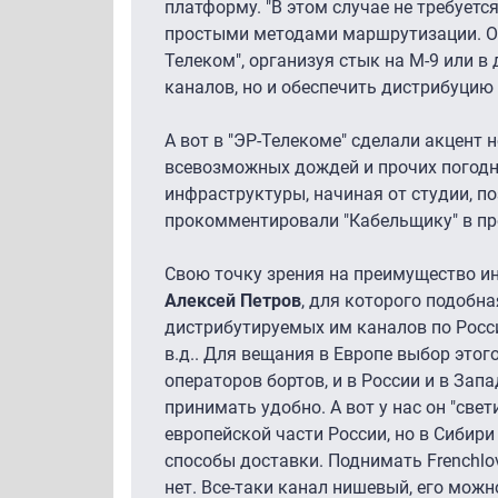
платформу. "В этом случае не требуетс
простыми методами маршрутизации. Оп
Телеком", организуя стык на М-9 или в
каналов, но и обеспечить дистрибуцию 
А вот в "ЭР-Телекоме" сделали акцент 
всевозможных дождей и прочих погодн
инфраструктуры, начиная от студии, п
прокомментировали "Кабельщику" в пр
Свою точку зрения на преимущество и
Алексей Петров
, для которого подобн
дистрибутируемых им каналов по России.
в.д.. Для вещания в Европе выбор этог
операторов бортов, и в России и в Зап
принимать удобно. А вот у нас он "све
европейской части России, но в Сибир
способы доставки. Поднимать Frenchlo
нет. Все-таки канал нишевый, его мож