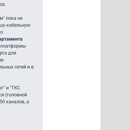
ра.
м" пока не
ашу кабельную
то
партамента
и платформы
рта для
ии
льных сетей и в
г" и "ТКС
се (головной
50 каналов, а