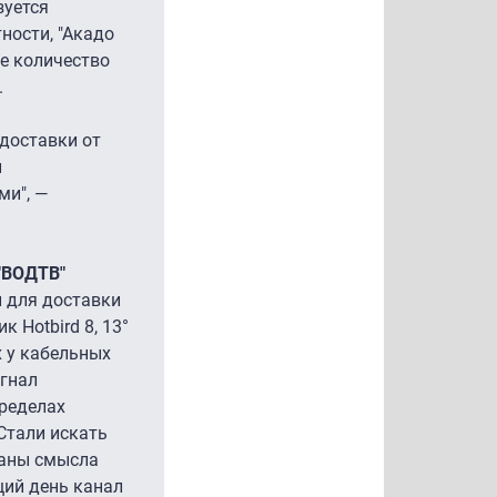
зуется
ности, "Акадо
ое количество
.
-доставки от
й
ми", —
"ВОДТВ"
й для доставки
 Hotbird 8, 13°
х у кабельных
игнал
пределах
Стали искать
раны смысла
щий день канал