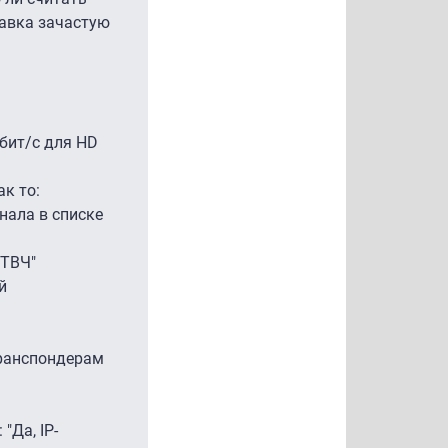
тавка зачастую
бит/с для HD
к то:
нала в списке
 ТВЧ"
й
транспондерам
"Да, IP-