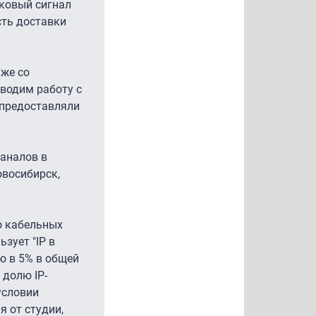
иковый сигнал
сть доставки
 же со
оводим работу с
 предоставляли
каналов в
овосибирск,
во кабельных
зует "IP в
ю в 5% в общей
 долю IP-
условии
 от студии,