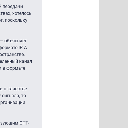
й передачи
твах, хотелось
т, поскольку
 — объясняет
ормате IP. А
остранстве.
деленный канал
м в формате
ь о качестве
 сигнала, то
организации
льзующим OTT-