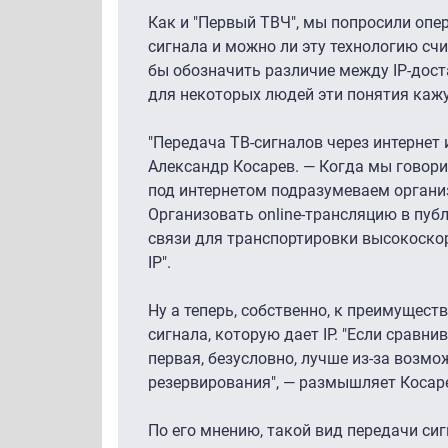
Как и "Первый ТВЧ", мы попросили опе
сигнала и можно ли эту технологию сч
бы обозначить различие между IP-дост
для некоторых людей эти понятия каж
"Передача ТВ-сигналов через интернет 
Александр Косарев. — Когда мы говорим
под интернетом подразумеваем органи
Организовать online-трансляцию в пуб
связи для транспортировки высокоско
IP".
Ну а теперь, собственно, к преимущес
сигнала, которую дает IP. "Если сравн
первая, безусловно, лучше из-за возм
резервирования", — размышляет Косар
По его мнению, такой вид передачи си