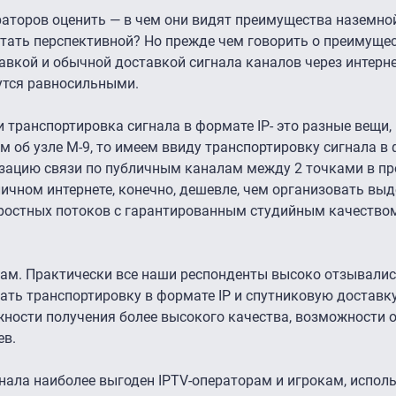
раторов оценить — в чем они видят преимущества наземно
итать перспективной? Но прежде чем говорить о преимущес
авкой и обычной доставкой сигнала каналов через интерне
утся равносильными.
и транспортировка сигнала в формате IP- это разные вещи,
 об узле М-9, то имеем ввиду транспортировку сигнала в ф
зацию связи по публичным каналам между 2 точками в пр
личном интернете, конечно, дешевле, чем организовать вы
ростных потоков с гарантированным студийным качество
твам. Практически все наши респонденты высоко отзывалис
ивать транспортировку в формате IP и спутниковую доставку
ожности получения более высокого качества, возможности 
ев.
гнала наиболее выгоден IPTV-операторам и игрокам, испо