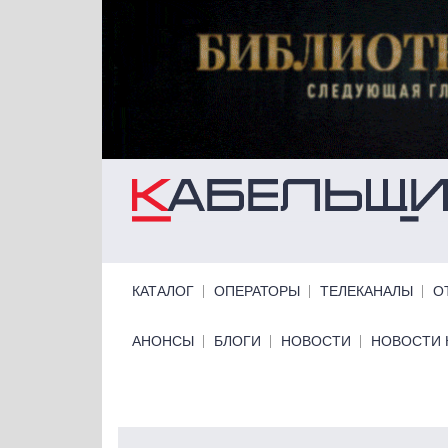
Перейти к основному содержанию
Primary links
КАТАЛОГ
ОПЕРАТОРЫ
ТЕЛЕКАНАЛЫ
О
Primary links bottom
АНОНСЫ
БЛОГИ
НОВОСТИ
НОВОСТИ 