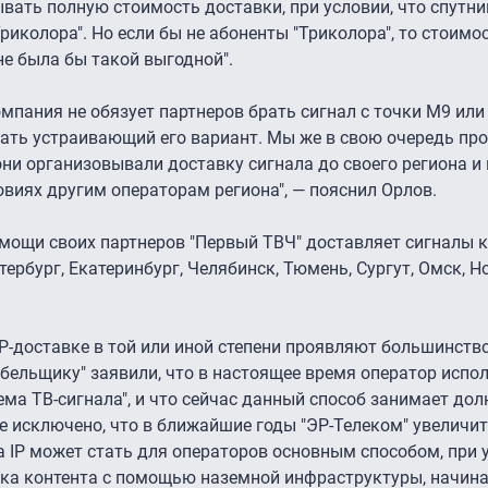
ывать полную стоимость доставки, при условии, что спутн
риколора". Но если бы не абоненты "Триколора", то стоимо
е была бы такой выгодной".
мпания не обязует партнеров брать сигнал с точки М9 или
рать устраивающий его вариант. Мы же в свою очередь пр
ни организовывали доставку сигнала до своего региона и
виях другим операторам региона", — пояснил Орлов.
мощи своих партнеров "Первый ТВЧ" доставляет сигналы 
ербург, Екатеринбург, Челябинск, Тюмень, Сургут, Омск, Н
 IP-доставке в той или иной степени проявляют большинст
абельщику" заявили, что в настоящее время оператор исполь
ема ТВ-сигнала", и что сейчас данный способ занимает дол
е исключено, что в ближайшие годы "ЭР-Телеком" увеличит
ода IP может стать для операторов основным способом, при 
вка контента с помощью наземной инфраструктуры, начиная