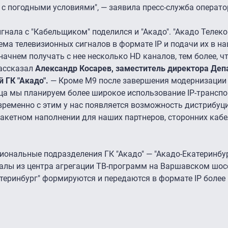
с погодными условиями", — заявила пресс-служба операто
нала с "Кабельщиком" поделился и "Акадо". "Акадо Телеко
ема телевизионных сигналов в формате IP и подачи их в н
ачнем получать с нее несколько HD каналов, тем более, ч
рассказал
Александр Косарев, заместитель директора Де
 ГК "Акадо".
— Кроме M9 после завершения модернизаци
ца мы планируем более широкое использование IP-транспо
временно с этим у нас появляется возможность дистрибуц
пакетном наполнении для наших партнеров, сторонних кабе
иональные подразделения ГК "Акадо" — "Акадо-Екатеринбур
алы из центра агрегации ТВ-программ на Варшавском шос
атеринбург" формируются и передаются в формате IP более 