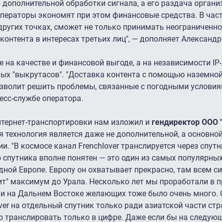
я дополнительной обработки сигнала, а его раздача органи
ераторы экономят при этом финансовые средства. В част
 других точках, сможет не только принимать неограниченн
контента в интересах третьих лиц", — дополняет Александр
не на качестве и финансовой выгоде, а на независимости IP
ых "выкрутасов". "Доставка контента с помощью наземно
озволит решить проблемы, связанные с погодными условия
есс-службе оператора.
нтернет-транспортировки нам изложил и
гендиректор ООО 
ая технология является даже не дополнительной, а основно
 "В космосе канал Frenchlover транслируется через спутник
о спутника вполне понятен — это один из самых популярны
адной Европе. Европу он охватывает прекрасно, там всем с
тит" максимум до Урала. Несколько лет мы проработали в 
и и на Дальнем Востоке желающих тоже было очень много. 
ver на отдельный спутник только ради азиатской части ст
но транслировать только в цифре. Даже если бы на следую