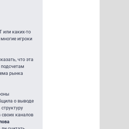
T или каких-то
 многие игроки
казать, что эта
о подсчетам
ъема рынка
роны
бщила о выводе
 структуру
в своих каналов
лова
 ли считать