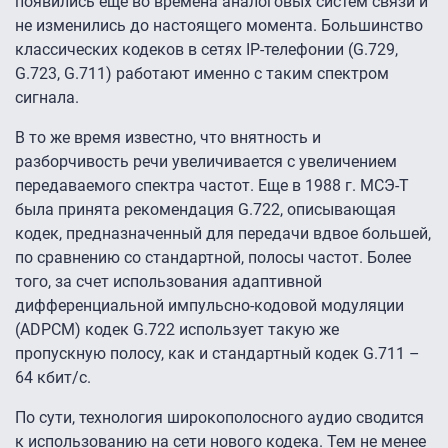
появились еще во времена аналоговых систем связи и
не изменились до настоящего момента. Большинство
классических кодеков в сетях IP-телефонии (G.729,
G.723, G.711) работают именно с таким спектром
сигнала.
В то же время известно, что внятность и
разборчивость речи увеличивается с увеличением
передаваемого спектра частот. Еще в 1988 г. МСЭ-Т
была принята рекомендация G.722, описывающая
кодек, предназначенный для передачи вдвое большей,
по сравнению со стандартной, полосы частот. Более
того, за счет использования адаптивной
дифференциальной импульсно-кодовой модуляции
(ADPCM) кодек G.722 использует такую же
пропускную полосу, как и стандартный кодек G.711 –
64 кбит/c.
По сути, технология широкополосного аудио сводится
к использованию на сети нового кодека. Тем не менее