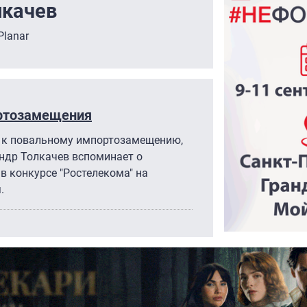
лкачев
Planar
ортозамещения
а к повальному импортозамещению,
ндр Толкачев вспоминает о
в конкурсе "Ростелекома" на
.