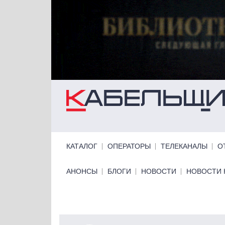
Перейти к основному содержанию
Primary links
КАТАЛОГ
ОПЕРАТОРЫ
ТЕЛЕКАНАЛЫ
О
Primary links bottom
АНОНСЫ
БЛОГИ
НОВОСТИ
НОВОСТИ 