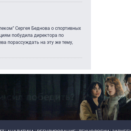
леком" Сергея Беднова о спортивных
яциям побудила директора по
ва порассуждать на эту же тему,