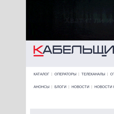
Перейти к основному содержанию
Primary links
КАТАЛОГ
ОПЕРАТОРЫ
ТЕЛЕКАНАЛЫ
О
Primary links bottom
АНОНСЫ
БЛОГИ
НОВОСТИ
НОВОСТИ 