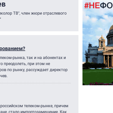
ев
иколор ТВ", член жюри отраслевого
"
ированием?
елеком-рынка, так и на абонентах и
го преодолеть, при этом не
ров по рынку, рассуждает директор
чев.
 российском телеком-рынке, причем
лане, стало импортозамещение. Как