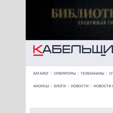
Перейти к основному содержанию
Primary links
КАТАЛОГ
ОПЕРАТОРЫ
ТЕЛЕКАНАЛЫ
О
Primary links bottom
АНОНСЫ
БЛОГИ
НОВОСТИ
НОВОСТИ 