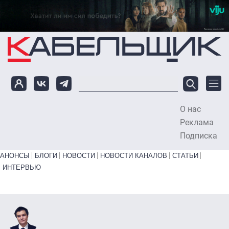
Перейти к основному содержанию
О нас
To
Реклама
Подписка
Primary links bottom
АНОНСЫ
БЛОГИ
НОВОСТИ
НОВОСТИ КАНАЛОВ
СТАТЬИ
ИНТЕРВЬЮ