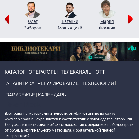
рий
Олег
Евгений
Мария
н
Зиборов
Мошняцкий
Фомина
Primary links
КАТАЛОГ
ОПЕРАТОРЫ
ТЕЛЕКАНАЛЫ
ОТТ
АНАЛИТИКА
РЕГУЛИРОВАНИЕ
ТЕХНОЛОГИИ
ЗАРУБЕЖЬЕ
КАЛЕНДАРЬ
Token Block
Все права на материалы и новости, опубликованные на сайте
www.cableman.ru
, охраняются в соответствии с законодательством РФ.
Допускается цитирование без согласования с редакцией не более трети
от объема оригинального материала, с обязательной прямой
гиперссылкой.