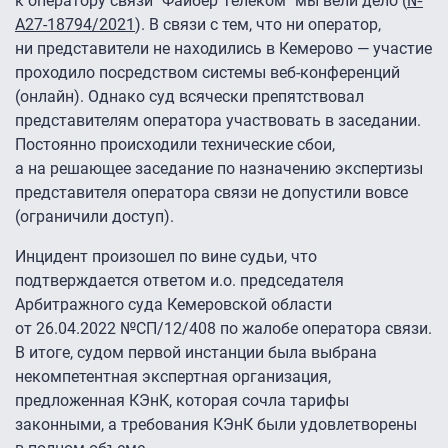
к оператору связи "Файбер Телеком" мы вели дело (
№
А27-18794/2021
). В связи с тем, что ни оператор,
ни представители не находились в Кемерово — участие
проходило посредством системы веб-конференций
(онлайн). Однако суд всячески препятствовал
представителям оператора участвовать в заседании.
Постоянно происходили технические сбои,
а на решающее заседание по назначению экспертизы
представителя оператора связи не допустили вовсе
(ограничили доступ).
Инцидент произошел по вине судьи, что
подтверждается ответом и.о. председателя
Арбитражного суда Кемеровской области
от 26.04.2022 №СП/12/408 по жалобе оператора связи.
В итоге, судом первой инстанции была выбрана
некомпетентная экспертная организация,
предложенная КЭнК, которая сочла тарифы
законными, а требования КЭнК были удовлетворены