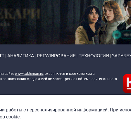
ТТ
АНАЛИТИКА
РЕГУЛИРОВАНИЕ
ТЕХНОЛОГИИ
ЗАРУБЕ
 на сайте
www.cableman.ru
, охраняются в соответствии с
 согласования с редакцией не более трети от объема оригинального
ableman.ru
) в отношении обработки персональных данных
гии работы с персонализированной информацией. При испо
в cookie.