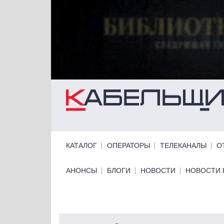
Перейти к основному содержанию
Primary links
КАТАЛОГ
ОПЕРАТОРЫ
ТЕЛЕКАНАЛЫ
О
Primary links bottom
АНОНСЫ
БЛОГИ
НОВОСТИ
НОВОСТИ 