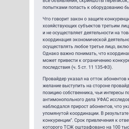
Все объявления, скриншоты переписок
попытками попасть к оборудованию бы
Что говорит закон о защите конкуренц
хозяйствующих субъектов третьим лицом
и не осуществляет деятельности на тов
координация экономической деятельно
осуществлять любое третье лицо, вкл
Однако важно понимать, что координа
может привести к ограничению конкуре
последствия (ч. 5 ст. 11 135-ФЗ).
Провайдер указал на отток абонентов
желание выступить на стороне провай
позицию собственника, чьи интересы п
антимонопольного дела УФАС исследова
наблюдался прирост абонентов, что ук
упомянутой координации. В результат
конкуренции". Срок привлечения к отве
которого ТСЖ оштрафовано на 100 тыся