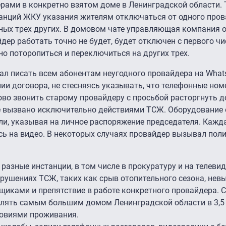
ерами в конкретно взятом доме в Ленинградской области.
танций ЖКУ указания жителям отключаться от одного про
тных трех других. В домовом чате управляющая компания о
дер работать точно не будет, будет отключен с первого чи
о поторопиться и переключиться на других трех.
ал писать всем абонентам неугодного провайдера на What
и договора, не стесняясь указывать, что телефонные ном
во звонить старому провайдеру с просьбой расторгнуть д
е вызвано исключительно действиями ТСЖ. Оборудование 
ли, указывая на личное распоряжение председателя. Кажд
сь на видео. В некоторых случаях провайдер вызывал пол
азные инстанции, в том числе в прокуратуру и на телевид
рушениях ТСЖ, таких как срыв отопительного сезона, невы
щиками и препятствие в работе конкретного провайдера. 
лять самым большим домом Ленинградской области в 3,5 
ловиями проживания.