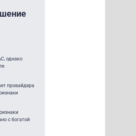
ушение
С, однако
те
ает провайдера
признаки
признаки
но с богатой