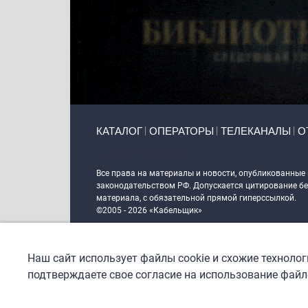
Primary links
КАТАЛОГ
ОПЕРАТОРЫ
ТЕЛЕКАНАЛЫ
О
Token Block
Все права на материалы и новости, опубликованные
законодательством РФ. Допускается цитирование без
материала, с обязательной прямой гиперссылкой.
©2005 - 2026 «Кабельщик»
Политика сайта "Кабельщик" (интернет-адреса
www.c
пользователей сети интернет
Наш сайт использует файлы cookie и схожие техноло
DrupalCoder — поддержка сайта c 2017 года
подтверждаете свое согласие на использование файло