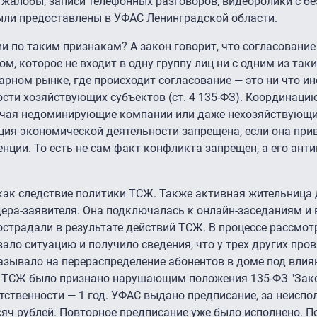
, жалобы, записи телефонных разговоров, видеоролики с 
ли предоставлены в УФАС Ленинградской области.
ии по таким признакам? А закон говорит, что согласование
, которое не входит в одну группу лиц ни с одним из так
арном рынке, где происходит согласование — это ни что ин
сти хозяйствующих субъектов (ст. 4 135-ФЗ). Координаци
ючая недоминирующие компании или даже нехозяйствующи
ция экономической деятельности запрещена, если она при
нции. То есть не сам факт конфликта запрещен, а его ант
 как следствие политики ТСЖ. Также активная жительница
дера-заявителя. Она подключалась к онлайн-заседаниям и
острадали в результате действий ТСЖ. В процессе рассмот
ло ситуацию и получило сведения, что у трех других про
азывало на перераспределение абонентов в доме под вли
е ТСЖ было признано нарушающим положения 135-ФЗ "Зак
тственности — 1 год. УФАС выдано предписание, за неиспо
ч рублей. Повторное предписание уже было исполнено. По