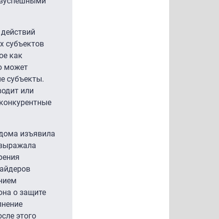
безуспешными
 действий
их субъектов
ое как
ю может
е субъекты.
водит или
иконкурентные
 дома изъявила
 выражала
рения
вайдеров
янием
она о защите
лнение
сле этого