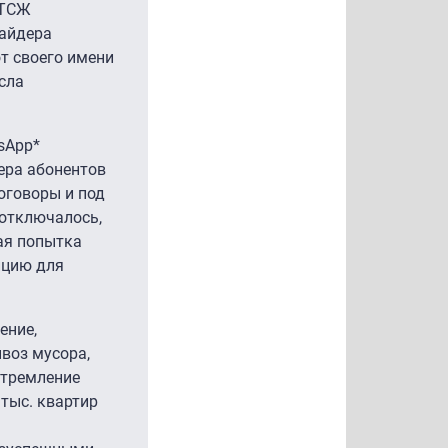
 ТСЖ
вайдера
т своего имени
сла
sApp*
ера абонентов
оговоры и под
отключалось,
ая попытка
ицию для
ение,
воз мусора,
Стремление
тыс. квартир