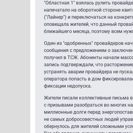
"Областная 1″ взялась рулить провайд
напечатало на оборотной стороне кви
("Лайнер") и переключаться на конкре
оповещала жителей, что данный провай
ближайшего месяца, поэтому всем нужн
Один из "одобренных" провайдеров нач
сообщения с предложением о заключени
получил в ТСЖ. Абоненты начали массо
запись подтверждали, что расторжени
устранять аварии провайдера не пуска
оператора попасть в дом фиксировала
фиксации недопуска.
Жители писали коллективные письма в р
с призывами разобраться во многих на
миллионные долги перед энергопостав
не самых добросовестных людей управ
обернулось для жителей сложными ус