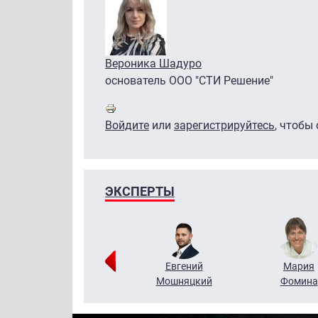
Вероника Шадуро
основатель ООО "СТИ Решение"
Войдите
или
зарегистрируйтесь
, чтобы
ЭКСПЕРТЫ
Виктор
Евгений
Мария
Бритько
Мошняцкий
Фомина