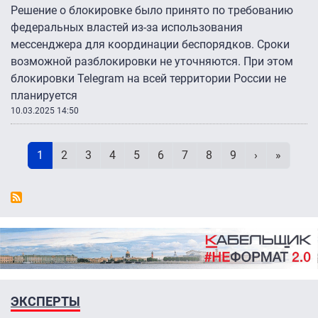
Решение о блокировке было принято по требованию
федеральных властей из-за использования
мессенджера для координации беспорядков. Сроки
возможной разблокировки не уточняются. При этом
блокировки Telegram на всей территории России не
планируется
10.03.2025 14:50
Нумерация страниц
Текущая страница
Page
Page
Page
Page
Page
Page
Page
Page
Следующая 
Последн
1
2
3
4
5
6
7
8
9
›
»
ЭКСПЕРТЫ