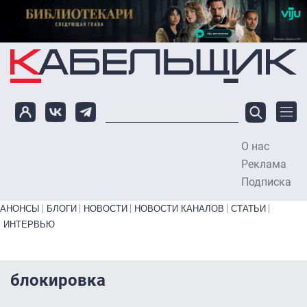
Перейти к основному содержанию
О нас
To
Реклама
Подписка
Primary links bottom
АНОНСЫ
БЛОГИ
НОВОСТИ
НОВОСТИ КАНАЛОВ
СТАТЬИ
ИНТЕРВЬЮ
блокировка