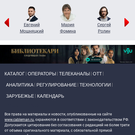
ор
Евгений
Мария
Сергей
Н
ко
Мошняцкий
Фомина
Ролин
Primary links
КАТАЛОГ
ОПЕРАТОРЫ
ТЕЛЕКАНАЛЫ
ОТТ
АНАЛИТИКА
РЕГУЛИРОВАНИЕ
ТЕХНОЛОГИИ
ЗАРУБЕЖЬЕ
КАЛЕНДАРЬ
Token Block
Все права на материалы и новости, опубликованные на сайте
www.cableman.ru
, охраняются в соответствии с законодательством РФ.
Допускается цитирование без согласования с редакцией не более трети
от объема оригинального материала, с обязательной прямой