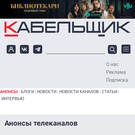
Перейти к основному содержанию
О нас
To
Реклама
Подписка
Primary links bottom
АНОНСЫ
БЛОГИ
НОВОСТИ
НОВОСТИ КАНАЛОВ
СТАТЬИ
ИНТЕРВЬЮ
Анонсы телеканалов