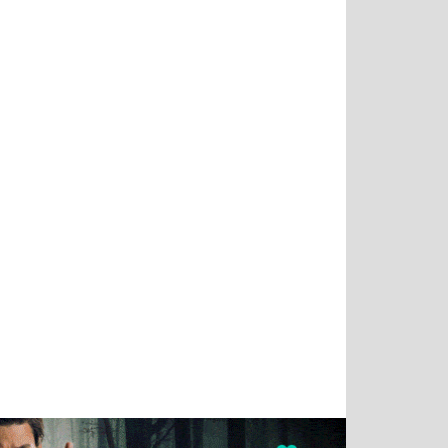
Татьяна
Тимур
Григорий
Олег
Воронова
Чудутов
Кузин
Зиборов