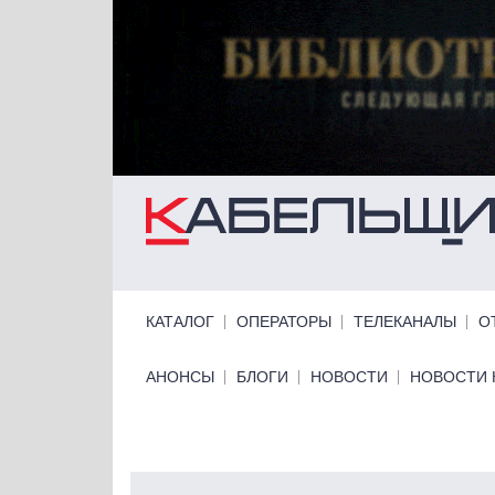
Перейти к основному содержанию
Primary links
КАТАЛОГ
ОПЕРАТОРЫ
ТЕЛЕКАНАЛЫ
О
Primary links bottom
АНОНСЫ
БЛОГИ
НОВОСТИ
НОВОСТИ 