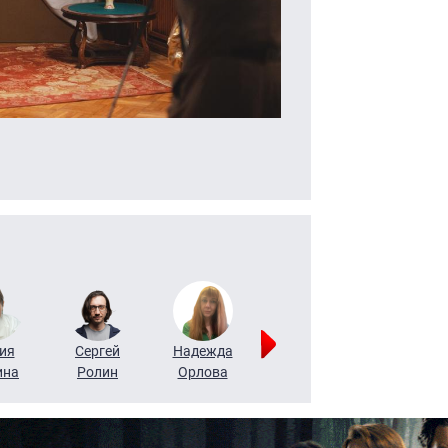
ия
Сергей
Надежда
Мария
Алексей
ина
Ролин
Орлова
Щербаль
Леонтьев