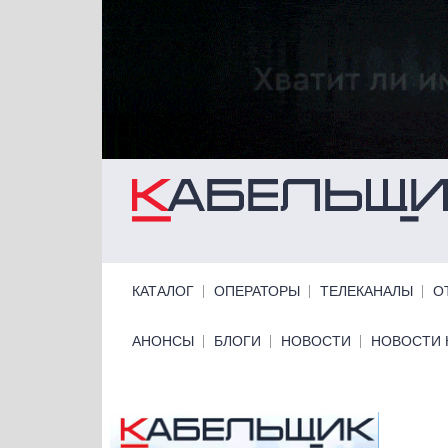
Перейти к основному содержанию
Primary links
КАТАЛОГ
ОПЕРАТОРЫ
ТЕЛЕКАНАЛЫ
О
Primary links bottom
АНОНСЫ
БЛОГИ
НОВОСТИ
НОВОСТИ 