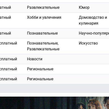
атный
Развлекательные
Юмор
атный
Хобби и увлечения
Домоводство и
кулинария
атный
Познавательные
Научно-популяр
сплатный
Познавательные,
Искусство
Развлекательные
сплатный
Новости
сплатный
Региональные
сплатный
Региональные