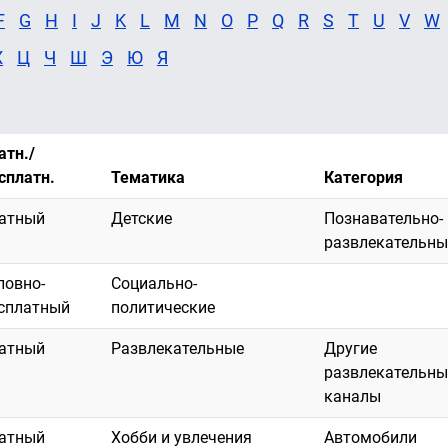
F
G
H
I
J
K
L
M
N
O
P
Q
R
S
T
U
V
W
Х
Ц
Ч
Ш
Э
Ю
Я
атн./
сплатн.
Тематика
Категория
атный
Детские
Познавательно-
развлекательны
ловно-
Социально-
сплатный
политические
атный
Развлекательные
Другие
развлекательны
каналы
атный
Хобби и увлечения
Автомобили