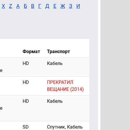
X
Z
А
Б
В
Г
Д
Е
Ж
З
И
Формат
Транспорт
HD
Кабель
е
HD
ПРЕКРАТИЛ
ВЕЩАНИЕ (2014)
HD
Кабель
е
SD
Спутник, Кабель