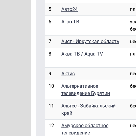
5
Авто24
пл
6
Агро-ТВ
ус
бе
7
Аист - Иркутская область
бе
8
Аква ТВ / Aqua TV
пл
9
Актис
бе
10
Альтернативное
бе
телевидение Бурятии
11
Альтес - Забайкальский
бе
край
12
Амурское областное
бе
телевидение