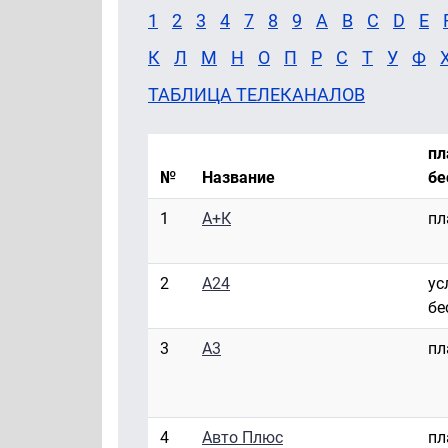
1
2
3
4
7
8
9
A
B
C
D
E
К
Л
М
Н
О
П
Р
С
Т
У
Ф
ТАБЛИЦА ТЕЛЕКАНАЛОВ
пл
№
Название
бе
1
А+К
пл
2
А24
ус
бе
3
А3
пл
4
Авто Плюс
пл