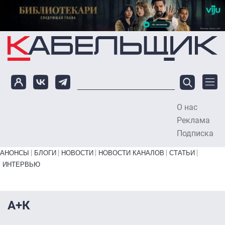
Перейти к основному содержанию
О нас
To
Реклама
Подписка
Primary links bottom
АНОНСЫ
БЛОГИ
НОВОСТИ
НОВОСТИ КАНАЛОВ
СТАТЬИ
ИНТЕРВЬЮ
А+К