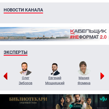
НОВОСТИ КАНАЛА
ЭКСПЕРТЫ
рий
Олег
Евгений
Мария
н
Зиборов
Мошняцкий
Фомина