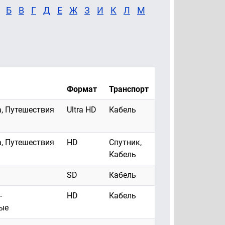
Б
В
Г
Д
Е
Ж
З
И
К
Л
М
Формат
Транспорт
, Путешествия
Ultra HD
Кабель
, Путешествия
HD
Спутник,
Кабель
SD
Кабель
-
HD
Кабель
ые