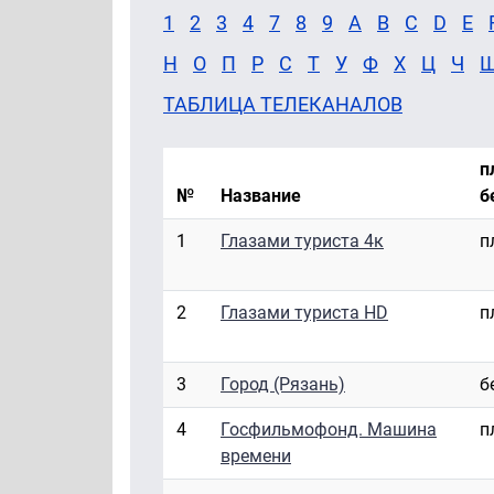
1
2
3
4
7
8
9
A
B
C
D
E
Н
О
П
Р
С
Т
У
Ф
Х
Ц
Ч
ТАБЛИЦА ТЕЛЕКАНАЛОВ
п
№
Название
б
1
Глазами туриста 4к
п
2
Глазами туриста HD
п
3
Город (Рязань)
б
4
Госфильмофонд. Машина
п
времени