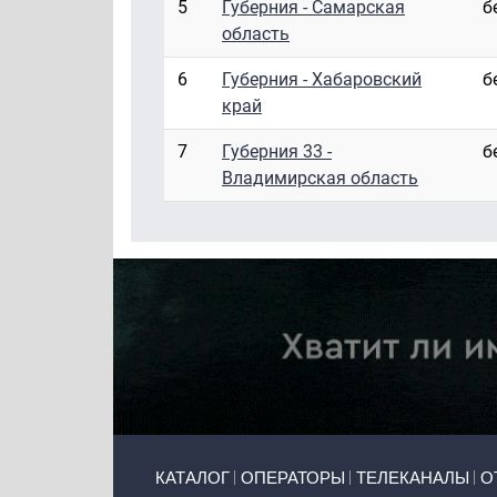
5
Губерния - Самарская
б
область
6
Губерния - Хабаровский
б
край
7
Губерния 33 -
б
Владимирская область
Primary links
КАТАЛОГ
ОПЕРАТОРЫ
ТЕЛЕКАНАЛЫ
О