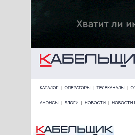
Перейти к основному содержанию
Primary links
КАТАЛОГ
ОПЕРАТОРЫ
ТЕЛЕКАНАЛЫ
О
Primary links bottom
АНОНСЫ
БЛОГИ
НОВОСТИ
НОВОСТИ 