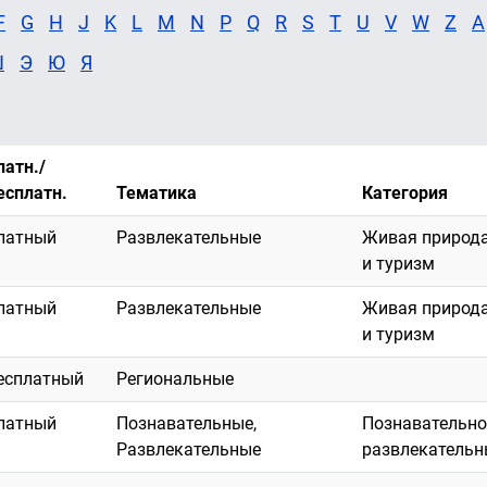
F
G
H
J
K
L
M
N
P
Q
R
S
T
U
V
W
Z
А
Ш
Э
Ю
Я
латн./
есплатн.
Тематика
Категория
латный
Развлекательные
Живая природа
и туризм
латный
Развлекательные
Живая природа
и туризм
есплатный
Региональные
латный
Познавательные,
Познавательно
Развлекательные
развлекательн