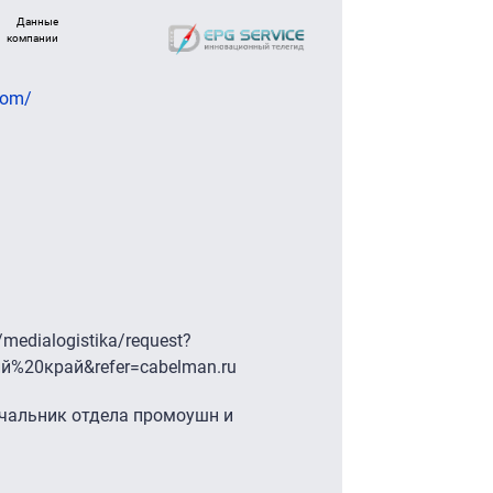
Данные
компании
com/
/medialogistika/request?
й%20край&refer=cabelman.ru
ачальник отдела промоушн и