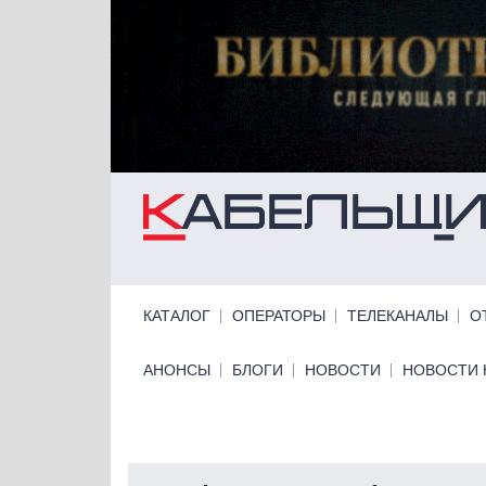
Перейти к основному содержанию
Primary links
КАТАЛОГ
ОПЕРАТОРЫ
ТЕЛЕКАНАЛЫ
О
Primary links bottom
АНОНСЫ
БЛОГИ
НОВОСТИ
НОВОСТИ 