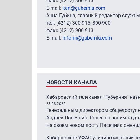
факс (4212) 300-913
E-mail:
kan@gubernia.com
Анна Губина, главный редактор служб
тел. (4212) 300-915, 300-900
факс (4212) 900-913
E-mail:
inform@gubernia.com
НОВОСТИ КАНАЛА
Хабаровский телеканал "Губерния" наз
23.03.2022
Генеральным директором общедоступно
Андрей Пасечник. Ранее он занимал до
На своем новом посту Пасечник смени
Хабаровское УФАС уличило местный те