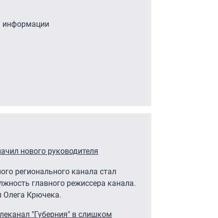
ы информации
начил нового руководителя
го регионального канала стал
лжность главного режиссера канала.
л Олега Крючека.
леканал "Губерния" в слишком