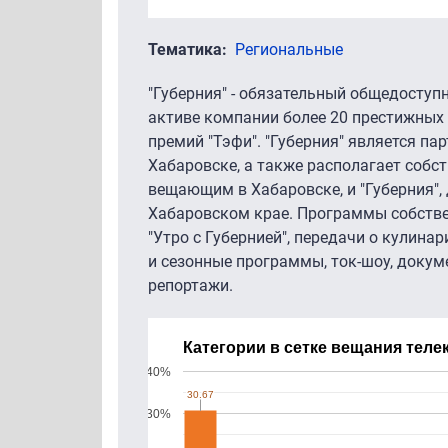
Тематика
Региональные
"Губерния" - обязательный общедоступ
активе компании более 20 престижных 
премий "Тэфи". "Губерния" является па
Хабаровске, а также располагает собс
вещающим в Хабаровске, и "Губерния",
Хабаровском крае. Программы собствен
"Утро с Губернией", передачи о кулинар
и сезонные программы, ток-шоу, доку
репортажи.
Категории в сетке вещания теле
40%
30.67
30.67
30%