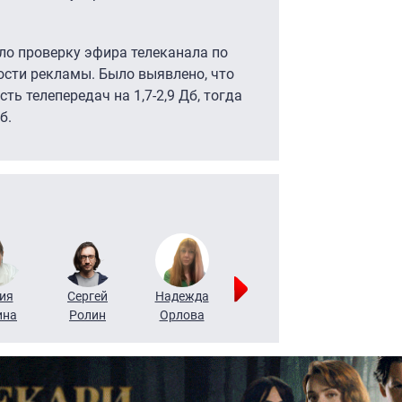
ло проверку эфира телеканала по
сти рекламы. Было выявлено, что
ь телепередач на 1,7-2,9 Дб, тогда
б.
ия
Сергей
Надежда
Мария
Алексей
ина
Ролин
Орлова
Щербаль
Леонтьев