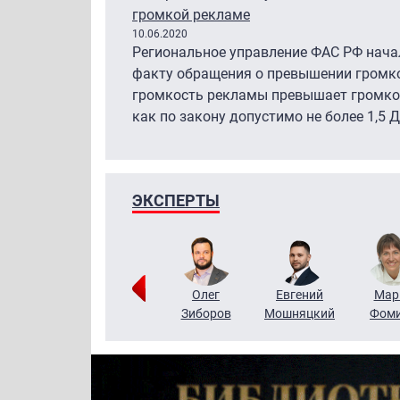
громкой рекламе
10.06.2020
Региональное управление ФАС РФ нача
факту обращения о превышении громко
громкость рекламы превышает громкост
как по закону допустимо не более 1,5 Д
ЭКСПЕРТЫ
Тимур
Григорий
Олег
Евгений
Мар
Чудутов
Кузин
Зиборов
Мошняцкий
Фом