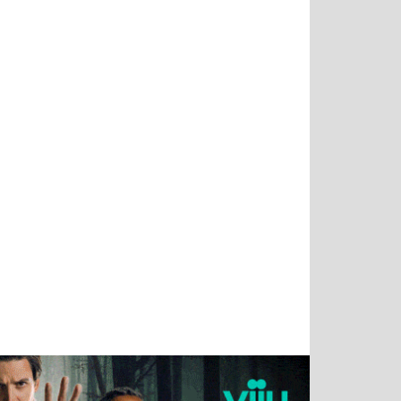
Татьяна
Тимур
Григорий
Олег
Воронова
Чудутов
Кузин
Зиборов