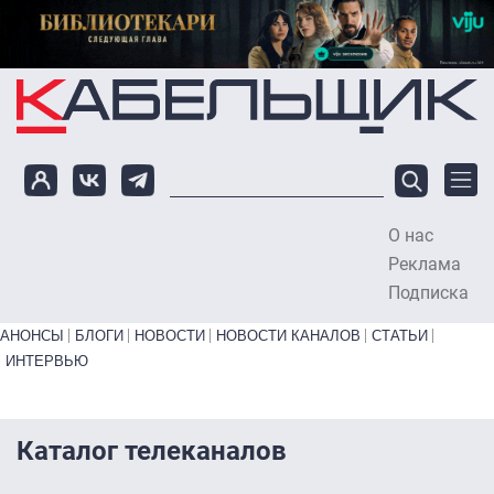
Перейти к основному содержанию
О нас
To
Реклама
Подписка
Primary links bottom
АНОНСЫ
БЛОГИ
НОВОСТИ
НОВОСТИ КАНАЛОВ
СТАТЬИ
ИНТЕРВЬЮ
Каталог телеканалов