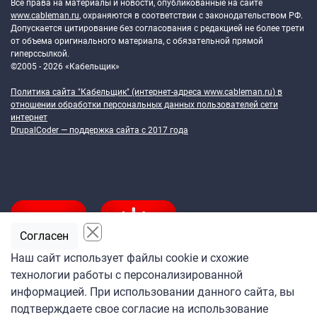
Все права на материалы и новости, опубликованные на сайте
www.cableman.ru
, охраняются в соответствии с законодательством РФ.
Допускается цитирование без согласования с редакцией не более трети
от объема оригинального материала, с обязательной прямой
гиперссылкой.
©2005 - 2026 «Кабельщик»
Политика сайта "Кабельщик" (интернет-адреса
www.cableman.ru
) в
отношении обработки персональных данных пользователей сети
интернет
DrupalCoder — поддержка сайта c 2017 года
Согласен
Наш сайт использует файлы cookie и схожие
технологии работы с персонализированной
Подпишитесь
информацией. При использовании данного сайта, вы
на ежедневную рассылку
подтверждаете свое согласие на использование