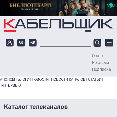
Перейти к основному содержанию
О нас
To
Реклама
Подписка
Primary links bottom
АНОНСЫ
БЛОГИ
НОВОСТИ
НОВОСТИ КАНАЛОВ
СТАТЬИ
ИНТЕРВЬЮ
Каталог телеканалов