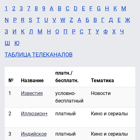
1
2
3
7
8
9
A
B
C
D
E
F
G
H
K
M
N
P
R
S
T
U
V
W
Z
А
Б
В
Г
Д
Е
Ж
З
И
К
Л
М
Н
О
П
Р
С
Т
У
Ф
Х
Ч
Ш
Ю
ТАБЛИЦА ТЕЛЕКАНАЛОВ
платн./
№
Название
бесплатн.
Тематика
1
Известия
условно-
Новости
бесплатный
2
Иллюзион+
платный
Кино и сериалы
3
Индийское
платный
Кино и сериалы