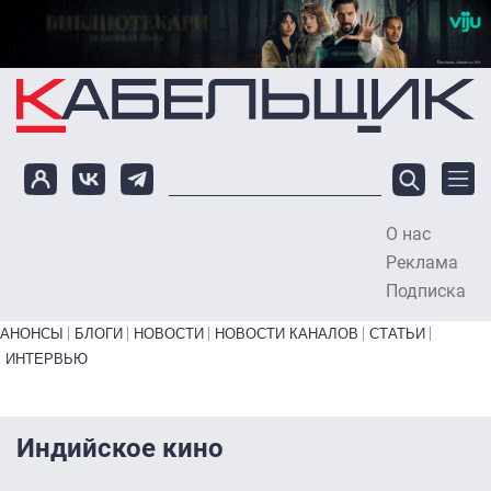
Перейти к основному содержанию
О нас
To
Реклама
Подписка
Primary links bottom
АНОНСЫ
БЛОГИ
НОВОСТИ
НОВОСТИ КАНАЛОВ
СТАТЬИ
ИНТЕРВЬЮ
Индийское кино