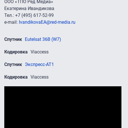
ООО «ТПО Ред Медиа»
Екатерина Ивандикова
Тел.: +7 (495) 617-52-99
e-mail:
IvandikovaEA@red-media.ru
Спутник
Eutelsat 36B (W7)
Кодировка
Viaccess
Спутник
Экспресс-АТ1
Кодировка
Viaccess
Промо-ролики