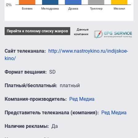
0%
Боевик
Мелодрама
Драма
Триллер
Мюзикл
Данные
Перейти к полному списку жанров
компании
Сайт телеканала
http://www.nastroykino.ru/indijskoe-
kino/
Формат вещания
SD
Платный/бесплатный
платный
Компания-производитель
Ред Медиа
Представитель телеканала (компания)
Ред Медиа
Наличие рекламы
Да