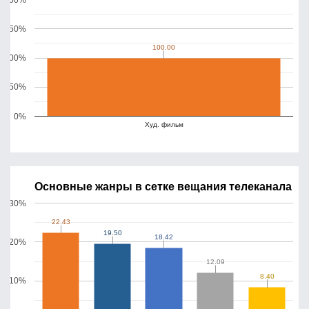
150%
100.00
100.00
100%
50%
0%
Худ. фильм
Основные жанры в сетке вещания телеканала
30%
22.43
22.43
19.50
19.50
18.42
18.42
20%
12.09
12.09
8.40
8.40
10%