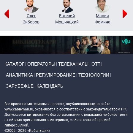
рий
Олег
Евгений
Мария
н
Зиборов
Мошняцкий
Фомина
Primary links
КАТАЛОГ
ОПЕРАТОРЫ
ТЕЛЕКАНАЛЫ
ОТТ
АНАЛИТИКА
РЕГУЛИРОВАНИЕ
ТЕХНОЛОГИИ
ЗАРУБЕЖЬЕ
КАЛЕНДАРЬ
Token Block
Все права на материалы и новости, опубликованные на сайте
www.cableman.ru
, охраняются в соответствии с законодательством РФ.
Допускается цитирование без согласования с редакцией не более трети
от объема оригинального материала, с обязательной прямой
гиперссылкой.
©2005 - 2026 «Кабельщик»