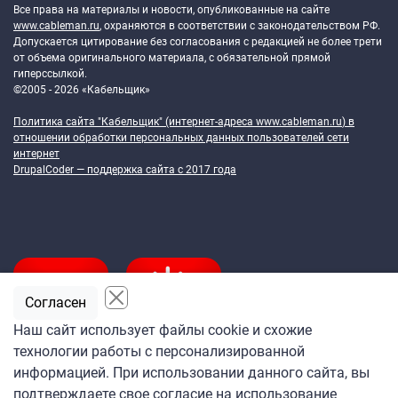
Все права на материалы и новости, опубликованные на сайте
www.cableman.ru
, охраняются в соответствии с законодательством РФ.
Допускается цитирование без согласования с редакцией не более трети
от объема оригинального материала, с обязательной прямой
гиперссылкой.
©2005 - 2026 «Кабельщик»
Политика сайта "Кабельщик" (интернет-адреса
www.cableman.ru
) в
отношении обработки персональных данных пользователей сети
интернет
DrupalCoder — поддержка сайта c 2017 года
Согласен
Наш сайт использует файлы cookie и схожие
технологии работы с персонализированной
Подпишитесь
информацией. При использовании данного сайта, вы
на ежедневную рассылку
подтверждаете свое согласие на использование