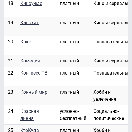
18
Киноужас
платный
Кино и сериалы
19
Кинохит
платный
Кино и сериалы
20
Ключ
платный
Познавательные
21
Комедия
платный
Кино и сериалы
22
Конгресс ТВ
платный
Познавательные
23
Конный мир
платный
Хобби и
увлечения
24
Красная
условно-
Социально-
линия
бесплатный
политические
25
КтоКуда
платный
Хобби и