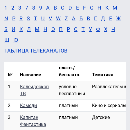
1
2
3
7
8
9
A
B
C
D
E
F
G
H
K
M
N
P
R
S
T
U
V
W
Z
А
Б
В
Г
Д
Е
Ж
З
И
К
Л
М
Н
О
П
Р
С
Т
У
Ф
Х
Ч
Ш
Ю
ТАБЛИЦА ТЕЛЕКАНАЛОВ
платн./
№
Название
бесплатн.
Тематика
1
Калейдоскоп
условно-
Развлекательны
ТВ
бесплатный
2
Камеди
платный
Кино и сериалы
3
Капитан
платный
Детские
Фантастика