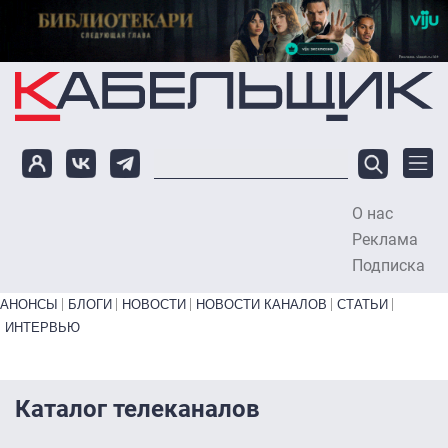
Перейти к основному содержанию
О нас
To
Реклама
Подписка
Primary links bottom
АНОНСЫ
БЛОГИ
НОВОСТИ
НОВОСТИ КАНАЛОВ
СТАТЬИ
ИНТЕРВЬЮ
Каталог телеканалов