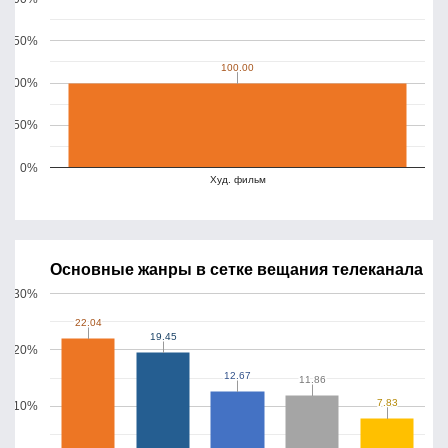
150%
100.00
100.00
100%
50%
0%
Худ. фильм
Основные жанры в сетке вещания телеканала
30%
22.04
22.04
19.45
19.45
20%
12.67
12.67
11.86
11.86
7.83
7.83
10%