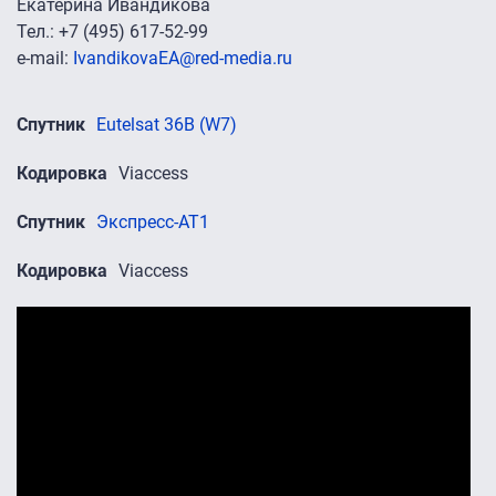
Екатерина Ивандикова
Тел.: +7 (495) 617-52-99
e-mail:
IvandikovaEA@red-media.ru
Спутник
Eutelsat 36B (W7)
Кодировка
Viaccess
Спутник
Экспресс-АТ1
Кодировка
Viaccess
Промо-ролики