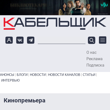
Перейти к основному содержанию
О нас
To
Реклама
Подписка
Primary links bottom
АНОНСЫ
БЛОГИ
НОВОСТИ
НОВОСТИ КАНАЛОВ
СТАТЬИ
ИНТЕРВЬЮ
Кинопремьера