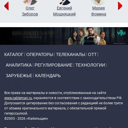
рий
Олег
Евгений
Мария
н
Зиборов
Мошняцкий
Фомина
Primary links
КАТАЛОГ
ОПЕРАТОРЫ
ТЕЛЕКАНАЛЫ
ОТТ
АНАЛИТИКА
РЕГУЛИРОВАНИЕ
ТЕХНОЛОГИИ
ЗАРУБЕЖЬЕ
КАЛЕНДАРЬ
Token Block
Все права на материалы и новости, опубликованные на сайте
www.cableman.ru
, охраняются в соответствии с законодательством РФ.
Допускается цитирование без согласования с редакцией не более трети
от объема оригинального материала, с обязательной прямой
гиперссылкой.
©2005 - 2026 «Кабельщик»