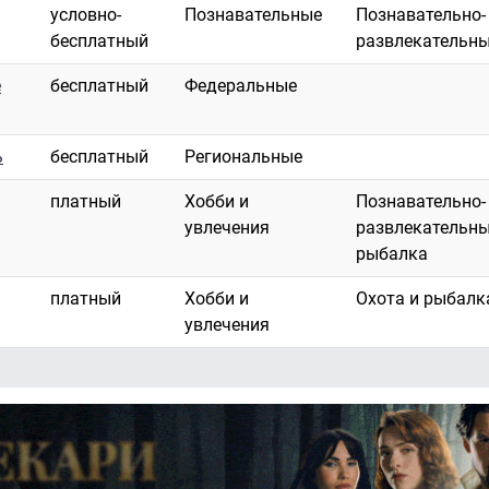
условно-
Познавательные
Познавательно-
бесплатный
развлекательн
е
бесплатный
Федеральные
ь
бесплатный
Региональные
платный
Хобби и
Познавательно-
увлечения
развлекательны
рыбалка
платный
Хобби и
Охота и рыбалк
увлечения