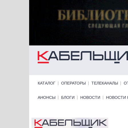
Перейти к основному содержанию
Primary links
КАТАЛОГ
ОПЕРАТОРЫ
ТЕЛЕКАНАЛЫ
О
Primary links bottom
АНОНСЫ
БЛОГИ
НОВОСТИ
НОВОСТИ 