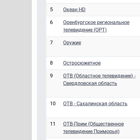
5
Океан HD
6
Оренбургское региональное
телевидение (ОРТ)
7
Оружие
8
Остросюжетное
9
ОТВ (Областное телевидение) -
Свердловская область
10
ОТВ - Сахалинская область
11
ОТВ-Прим (Общественное
телевидение Приморья)