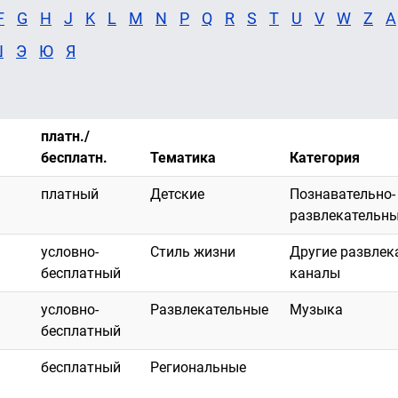
F
G
H
J
K
L
M
N
P
Q
R
S
T
U
V
W
Z
А
Ш
Э
Ю
Я
платн./
бесплатн.
Тематика
Категория
платный
Детские
Познавательно-
развлекательн
условно-
Стиль жизни
Другие развлек
бесплатный
каналы
условно-
Развлекательные
Музыка
бесплатный
бесплатный
Региональные