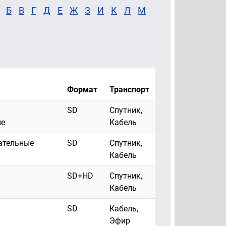
Б
В
Г
Д
Е
Ж
З
И
К
Л
М
Формат
Транспорт
SD
Спутник,
ые
Кабель
ательные
SD
Спутник,
Кабель
SD+HD
Спутник,
Кабель
SD
Кабель,
Эфир