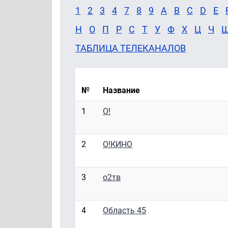
1
2
3
4
7
8
9
A
B
C
D
E
Н
О
П
Р
С
Т
У
Ф
Х
Ц
Ч
ТАБЛИЦА ТЕЛЕКАНАЛОВ
№
Название
1
О!
2
О!КИНО
3
о2тв
4
Область 45