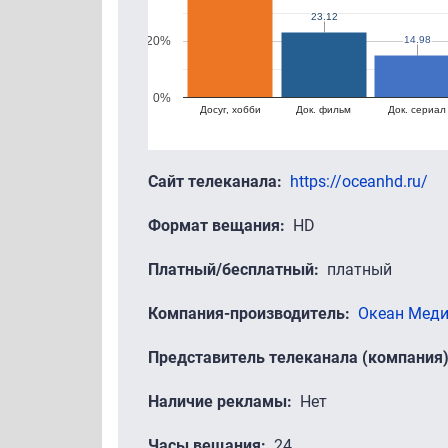
23.12
23.12
14.98
14.98
20%
0%
Досуг, хобби
Док. фильм
Док. сериал
Сайт телеканала
https://oceanhd.ru/
Формат вещания
HD
Платный/бесплатный
платный
Компания-производитель
Океан Мед
Представитель телеканала (компания
Наличие рекламы
Нет
Часы вещания
24