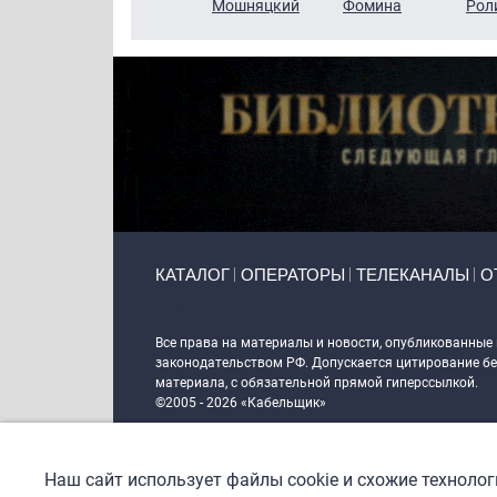
Кузин
Бритько
Мошняцкий
Фомина
Рол
Primary links
КАТАЛОГ
ОПЕРАТОРЫ
ТЕЛЕКАНАЛЫ
О
Token Block
Все права на материалы и новости, опубликованные
законодательством РФ. Допускается цитирование без
материала, с обязательной прямой гиперссылкой.
©2005 - 2026 «Кабельщик»
Политика сайта "Кабельщик" (интернет-адреса
www.c
пользователей сети интернет
Наш сайт использует файлы cookie и схожие техноло
DrupalCoder — поддержка сайта c 2017 года