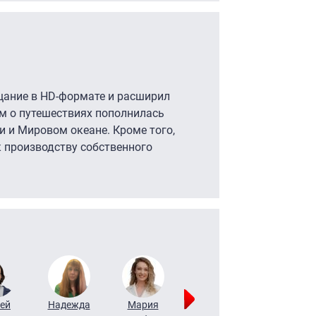
щание в HD-формате и расширил
м о путешествиях пополнилась
 и Мировом океане. Кроме того,
к производству собственного
ей
Надежда
Мария
Алексей
Татьяна