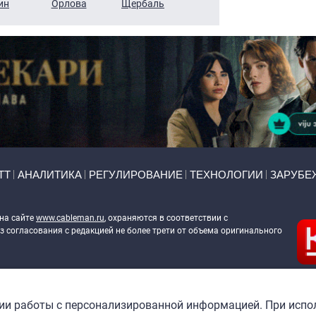
ин
Орлова
Щербаль
Леонтьев
Воронова
ТТ
АНАЛИТИКА
РЕГУЛИРОВАНИЕ
ТЕХНОЛОГИИ
ЗАРУБЕ
 на сайте
www.cableman.ru
, охраняются в соответствии с
 согласования с редакцией не более трети от объема оригинального
ableman.ru
) в отношении обработки персональных данных
гии работы с персонализированной информацией. При испо