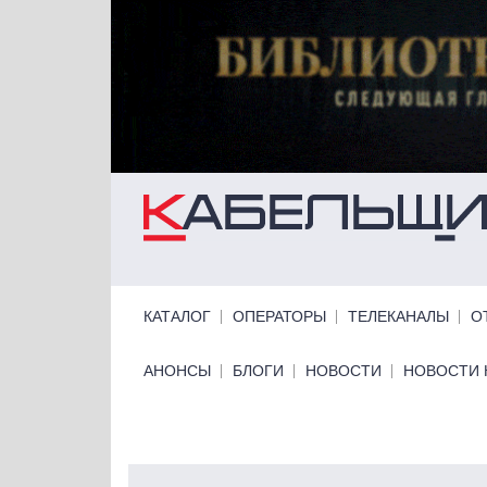
Перейти к основному содержанию
Primary links
КАТАЛОГ
ОПЕРАТОРЫ
ТЕЛЕКАНАЛЫ
О
Primary links bottom
АНОНСЫ
БЛОГИ
НОВОСТИ
НОВОСТИ 