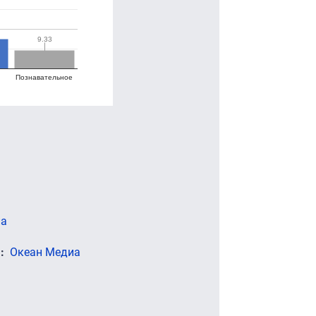
9.33
9.33
Познавательное
иа
)
Океан Медиа