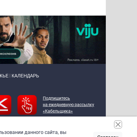
Чудутов
Кузин
Бритько
Мошняцкий
ЖЬЕ
КАЛЕНДАРЬ
Подпишитесь
на ежедневную рассылку
«Кабельщика»
льзовании данного сайта, вы