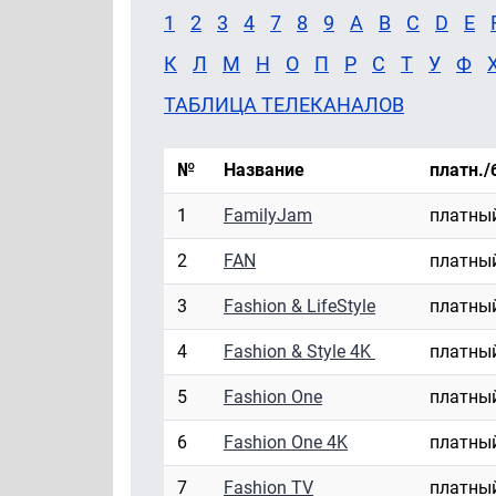
1
2
3
4
7
8
9
A
B
C
D
E
К
Л
М
Н
О
П
Р
С
Т
У
Ф
ТАБЛИЦА ТЕЛЕКАНАЛОВ
№
Название
платн./
1
FamilyJam
платны
2
FAN
платны
3
Fashion & LifeStyle
платны
4
Fashion & Style 4K
платны
5
Fashion One
платны
6
Fashion One 4K
платны
7
Fashion TV
платны