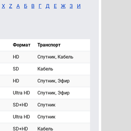
X
Z
А
Б
В
Г
Д
Е
Ж
З
И
Формат
Транспорт
HD
Спутник, Кабель
SD
Кабель
HD
Спутник, Эфир
Ultra HD
Спутник, Эфир
SD+HD
Спутник
Ultra HD
Спутник
SD+HD
Кабель