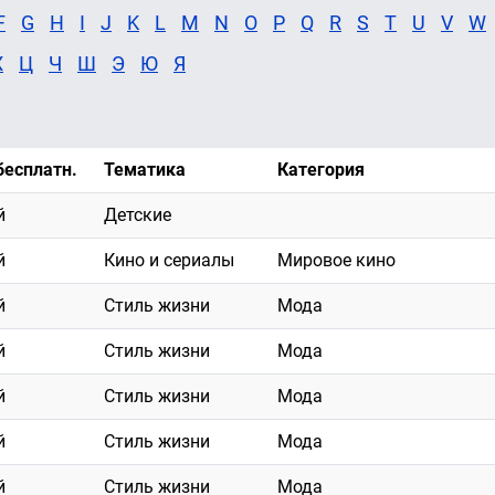
F
G
H
I
J
K
L
M
N
O
P
Q
R
S
T
U
V
W
Х
Ц
Ч
Ш
Э
Ю
Я
бесплатн.
Тематика
Категория
й
Детские
й
Кино и сериалы
Мировое кино
й
Стиль жизни
Мода
й
Стиль жизни
Мода
й
Стиль жизни
Мода
й
Стиль жизни
Мода
й
Стиль жизни
Мода