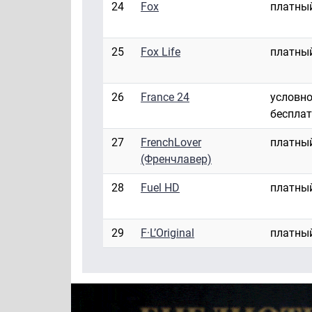
24
Fox
платны
25
Fox Life
платны
26
France 24
условно
беспла
27
FrenchLover
платны
(Френчлавер)
28
Fuel HD
платны
29
F·L’Original
платны