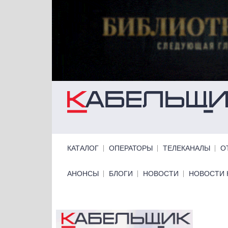
Перейти к основному содержанию
Primary links
КАТАЛОГ
ОПЕРАТОРЫ
ТЕЛЕКАНАЛЫ
О
Primary links bottom
АНОНСЫ
БЛОГИ
НОВОСТИ
НОВОСТИ 