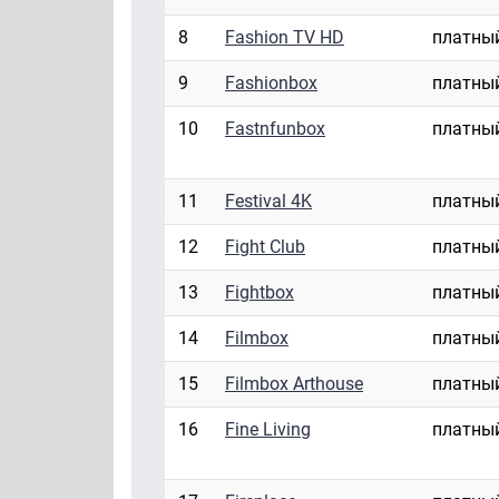
8
Fashion TV HD
платны
9
Fashionbox
платны
10
Fastnfunbox
платны
11
Festival 4K
платны
12
Fight Club
платны
13
Fightbox
платны
14
Filmbox
платны
15
Filmbox Arthouse
платны
16
Fine Living
платны