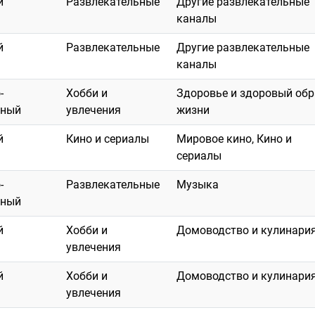
й
Развлекательные
Другие развлекательные
каналы
й
Развлекательные
Другие развлекательные
каналы
-
Хобби и
Здоровье и здоровый обр
тный
увлечения
жизни
й
Кино и сериалы
Мировое кино, Кино и
сериалы
-
Развлекательные
Музыка
тный
й
Хобби и
Домоводство и кулинари
увлечения
й
Хобби и
Домоводство и кулинари
увлечения