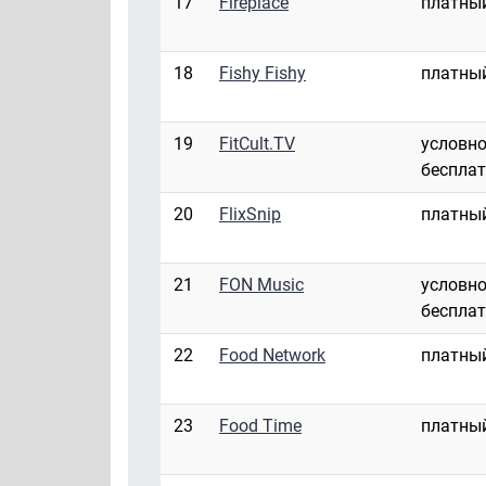
17
Fireplace
платны
18
Fishy Fishy
платны
19
FitCult.TV
условно
беспла
20
FlixSnip
платны
21
FON Music
условно
беспла
22
Food Network
платны
23
Food Time
платны