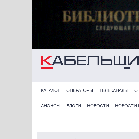
Перейти к основному содержанию
Primary links
КАТАЛОГ
ОПЕРАТОРЫ
ТЕЛЕКАНАЛЫ
О
Primary links bottom
АНОНСЫ
БЛОГИ
НОВОСТИ
НОВОСТИ 