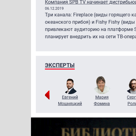
Компания SPB TV начинает дистрибьюц
06.12.2019
Три канала: Fireplace (виды горящего 
океанского прибоя) и Fishy Fishy (вид
привлекают аудиторию на платформе S
планирует внедрить их на сети ТВ-опер
ЭКСПЕРТЫ
ригорий
Виктор
Евгений
Мария
Серг
Кузин
Бритько
Мошняцкий
Фомина
Рол