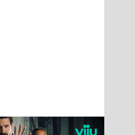
Тимур
Григорий
Виктор
Евгений
Чудутов
Кузин
Бритько
Мошняцкий