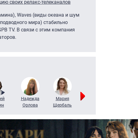
ию своих релакс-телеканалов
камина), Waves (виды океана и шум
ы подводного мира) стабильно
PB TV. В связи с этим компания
аторов.
ей
Надежда
Мария
Алексей
Татьяна
ин
Орлова
Щербаль
Леонтьев
Воронова