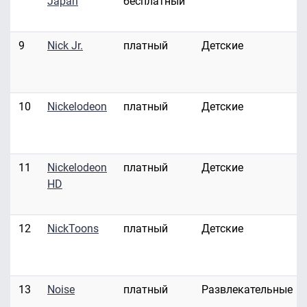
Japan
бесплатный
9
Nick Jr.
платный
Детские
10
Nickelodeon
платный
Детские
11
Nickelodeon
платный
Детские
HD
12
NickToons
платный
Детские
13
Noise
платный
Развлекательные