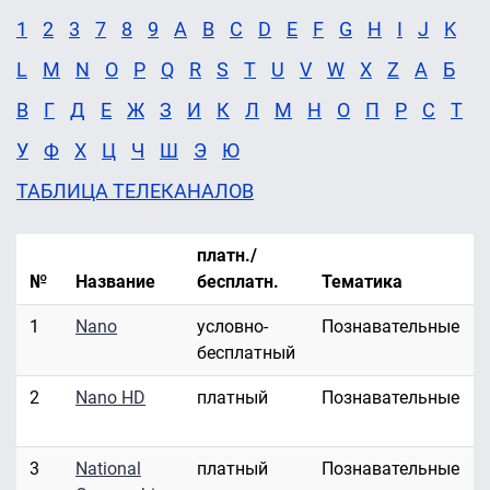
1
2
3
7
8
9
A
B
C
D
E
F
G
H
I
J
K
L
M
N
O
P
Q
R
S
T
U
V
W
X
Z
А
Б
В
Г
Д
Е
Ж
З
И
К
Л
М
Н
О
П
Р
С
Т
У
Ф
Х
Ц
Ч
Ш
Э
Ю
ТАБЛИЦА ТЕЛЕКАНАЛОВ
платн./
№
Название
бесплатн.
Тематика
1
Nano
условно-
Познавательные
бесплатный
2
Nano HD
платный
Познавательные
3
National
платный
Познавательные