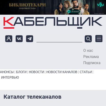
Перейти к основному содержанию
О нас
To
Реклама
Подписка
Primary links bottom
АНОНСЫ
БЛОГИ
НОВОСТИ
НОВОСТИ КАНАЛОВ
СТАТЬИ
ИНТЕРВЬЮ
Каталог телеканалов