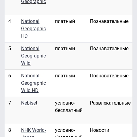
Geographic
4
National
платный
Познавательные
Geographic
HD
5
National
платный
Познавательные
Geographic
Wild
6
National
платный
Познавательные
Geographic
Wild HD
7
Nebiset
условно-
Развлекательные
бесплатный
8
NHK World-
условно-
Новости