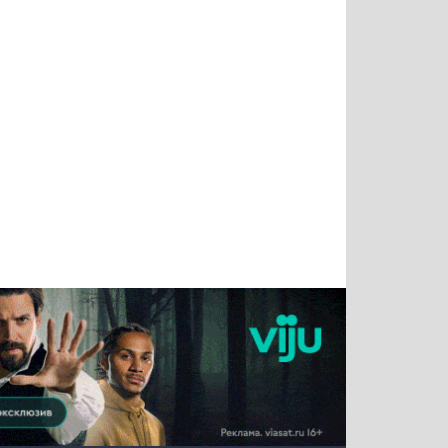
Татьяна
Тимур
Григорий
Олег
Воронова
Чудутов
Кузин
Зиборов