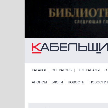
Перейти к основному содержанию
Primary links
КАТАЛОГ
ОПЕРАТОРЫ
ТЕЛЕКАНАЛЫ
О
Primary links bottom
АНОНСЫ
БЛОГИ
НОВОСТИ
НОВОСТИ 