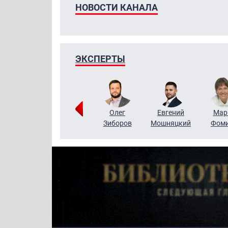
НОВОСТИ КАНАЛА
ЭКСПЕРТЫ
Тимур
Григорий
Олег
Евгений
Мар
Чудутов
Кузин
Зиборов
Мошняцкий
Фом