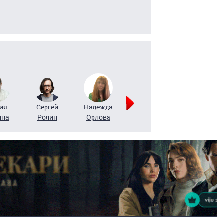
ия
Сергей
Надежда
Мария
Алексей
ина
Ролин
Орлова
Щербаль
Леонтьев