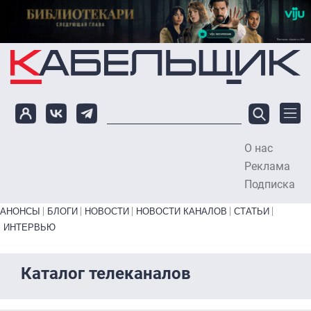
Перейти к основному содержанию
О нас
To
Реклама
Подписка
Primary links bottom
АНОНСЫ
БЛОГИ
НОВОСТИ
НОВОСТИ КАНАЛОВ
СТАТЬИ
ИНТЕРВЬЮ
Каталог телеканалов