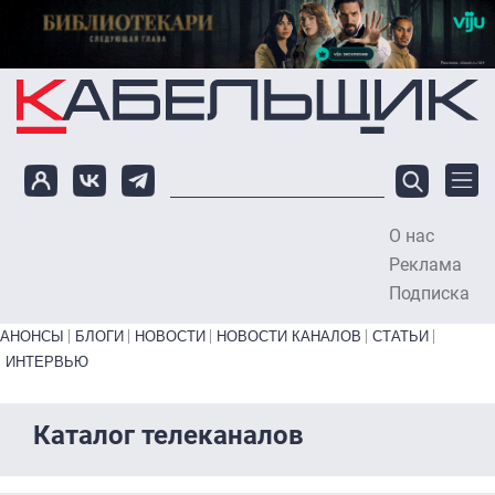
Перейти к основному содержанию
О нас
To
Реклама
Подписка
Primary links bottom
АНОНСЫ
БЛОГИ
НОВОСТИ
НОВОСТИ КАНАЛОВ
СТАТЬИ
ИНТЕРВЬЮ
Каталог телеканалов