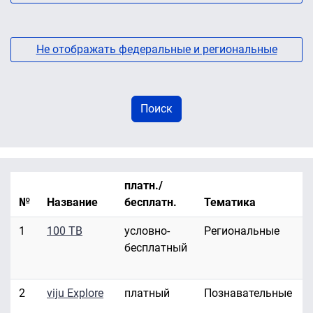
Не отображать федеральные и региональные
платн./
№
Название
бесплатн.
Тематика
1
100 ТВ
условно-
Региональные
бесплатный
2
viju Explore
платный
Познавательные