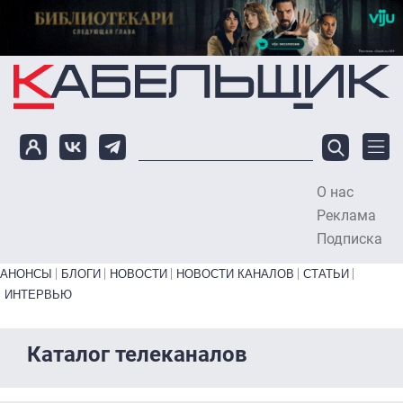
Перейти к основному содержанию
О нас
To
Реклама
Подписка
Primary links bottom
АНОНСЫ
БЛОГИ
НОВОСТИ
НОВОСТИ КАНАЛОВ
СТАТЬИ
ИНТЕРВЬЮ
Каталог телеканалов