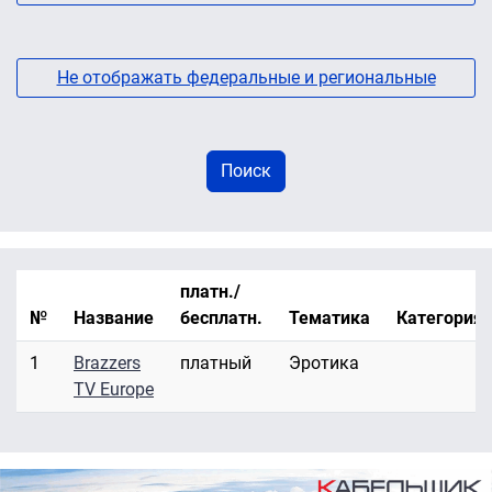
Не отображать федеральные и региональные
платн./
№
Название
бесплатн.
Тематика
Категория
1
Brazzers
платный
Эротика
TV Europe