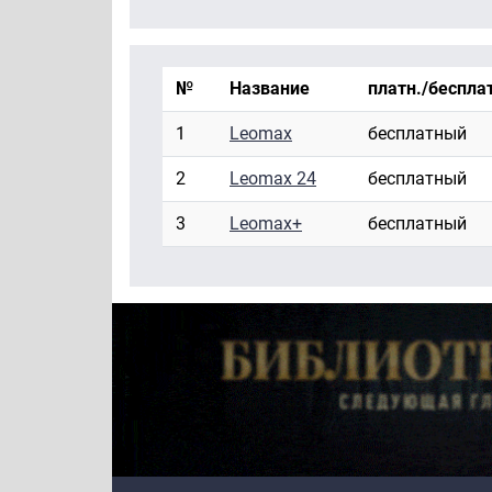
№
Название
платн./беспла
1
Leomax
бесплатный
2
Leomax 24
бесплатный
3
Leomax+
бесплатный