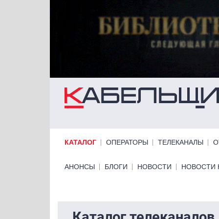
Перейти к основному содержанию
Primary links
КАТАЛОГ
ОПЕРАТОРЫ
ТЕЛЕКАНАЛЫ
О
Primary links bottom
АНОНСЫ
БЛОГИ
НОВОСТИ
НОВОСТИ 
Каталог телеканалов