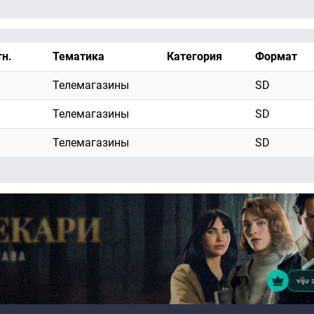
тн.
Тематика
Категория
Формат
Телемагазины
SD
Телемагазины
SD
Телемагазины
SD