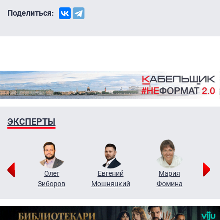
Поделиться:
ЭКСПЕРТЫ
рий
Олег
Евгений
Мария
н
Зиборов
Мошняцкий
Фомина