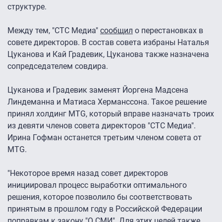
структуре.
Между тем, "СТС Медиа"
сообщил
о перестановках в
совете директоров. В состав совета избраны Наталья
Цуканова и Кай Градевик, Цуканова также назначена
сопредседателем совдира.
Цуканова и Градевик заменят Йоргена Мадсена
Линдеманна и Матиаса Херманссона. Такое решение
принял холдинг MTG, который вправе назначать троих
из девяти членов совета директоров "СТС Медиа".
Ирина Гофман останется третьим членом совета от
MTG.
"Некоторое время назад совет директоров
инициировал процесс выработки оптимального
решения, которое позволило бы соответствовать
принятым в прошлом году в Российской Федерации
поправкам к закону "О СМИ". Для этих целей также