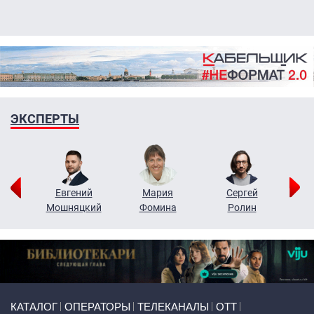
ЭКСПЕРТЫ
ор
Евгений
Мария
Сергей
Н
ко
Мошняцкий
Фомина
Ролин
Primary links
КАТАЛОГ
ОПЕРАТОРЫ
ТЕЛЕКАНАЛЫ
ОТТ